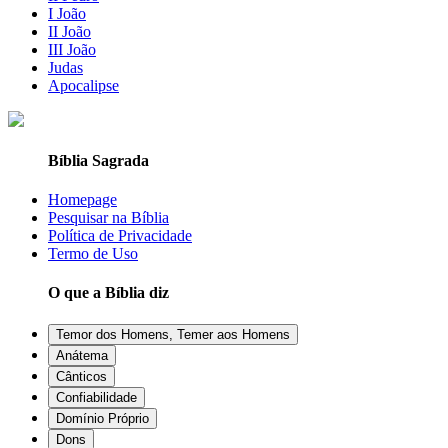
I João
II João
III João
Judas
Apocalipse
Bíblia Sagrada
Homepage
Pesquisar na Bíblia
Política de Privacidade
Termo de Uso
O que a Bíblia diz
Temor dos Homens, Temer aos Homens
Anátema
Cânticos
Confiabilidade
Domínio Próprio
Dons