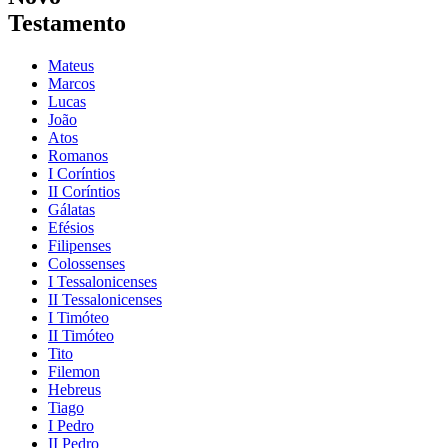
Testamento
Mateus
Marcos
Lucas
João
Atos
Romanos
I Coríntios
II Coríntios
Gálatas
Efésios
Filipenses
Colossenses
I Tessalonicenses
II Tessalonicenses
I Timóteo
II Timóteo
Tito
Filemon
Hebreus
Tiago
I Pedro
II Pedro