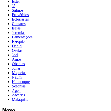
Ester
Jó
Salmos
Provérbios
Eclesiastes
Cantares
Isaías
Jeremias
Lamentações
Ezequiel
Daniel
Oseias
Joel
Amós
Obadias
Jonas
Miqueias
Naum
Habacuque
Sofonias
Ageu
Zacarias
Malaquias
Novo