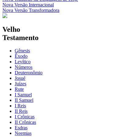
Nova Versão Internacional
Nova Versão Transformadora
Velho
Testamento
Gênesis
Êxodo
Levítico
Números
Deuteronômio
Josué
Juízes
Rute
I Samuel
II Samuel
I Reis
II Reis
I Crônicas
II Crônicas
Esdras
Neemias