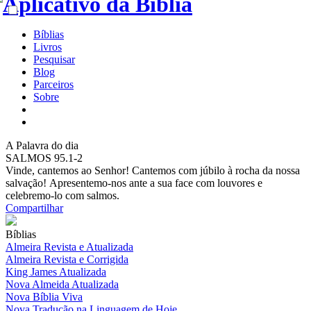
Bíblias
Livros
Pesquisar
Blog
Parceiros
Sobre
A
Palavra do dia
SALMOS 95.1-2
Vinde, cantemos ao Senhor! Cantemos com júbilo à rocha da nossa
salvação! Apresentemo-nos ante a sua face com louvores e
celebremo-lo com salmos.
Compartilhar
Bíblias
Almeira Revista e Atualizada
Almeira Revista e Corrigida
King James Atualizada
Nova Almeida Atualizada
Nova Bíblia Viva
Nova Tradução na Linguagem de Hoje