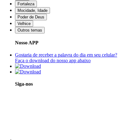
Fortaleza
Mocidade, Idade
Poder de Deus
Velhice
Outros temas
Nosso APP
Gostaria de receber a palavra do dia em seu celular?
Faça o download do nosso app abaixo
Siga-nos