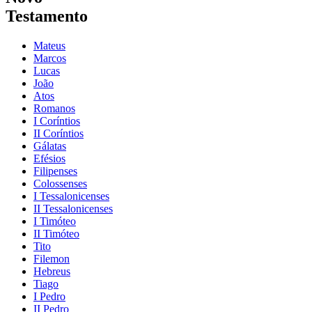
Testamento
Mateus
Marcos
Lucas
João
Atos
Romanos
I Coríntios
II Coríntios
Gálatas
Efésios
Filipenses
Colossenses
I Tessalonicenses
II Tessalonicenses
I Timóteo
II Timóteo
Tito
Filemon
Hebreus
Tiago
I Pedro
II Pedro