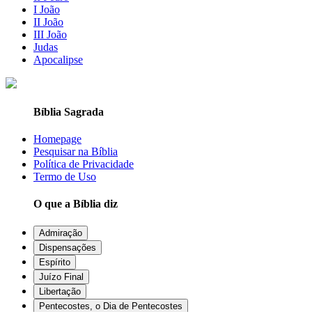
I João
II João
III João
Judas
Apocalipse
Bíblia Sagrada
Homepage
Pesquisar na Bíblia
Política de Privacidade
Termo de Uso
O que a Bíblia diz
Admiração
Dispensações
Espírito
Juízo Final
Libertação
Pentecostes, o Dia de Pentecostes