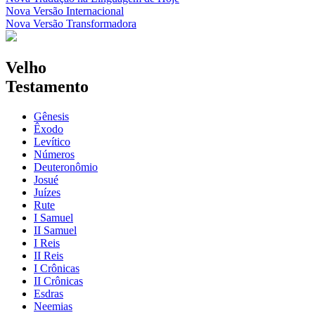
Nova Versão Internacional
Nova Versão Transformadora
Velho
Testamento
Gênesis
Êxodo
Levítico
Números
Deuteronômio
Josué
Juízes
Rute
I Samuel
II Samuel
I Reis
II Reis
I Crônicas
II Crônicas
Esdras
Neemias