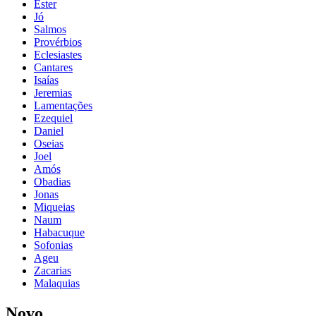
Ester
Jó
Salmos
Provérbios
Eclesiastes
Cantares
Isaías
Jeremias
Lamentações
Ezequiel
Daniel
Oseias
Joel
Amós
Obadias
Jonas
Miqueias
Naum
Habacuque
Sofonias
Ageu
Zacarias
Malaquias
Novo