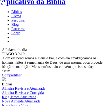
Bíblias
Livros
Pesquisar
Blog
Parceiros
Sobre
A
Palavra do dia
TIAGO 3.9-10
Com ela bendizemos a Deus e Pai, e com ela amaldiçoamos os
homens, feitos à semelhança de Deus: de uma mesma boca procede
bênção e maldição. Meus irmãos, não convém que isto se faça
assim.
Compartilhar
Bíblias
Almeira Revista e Atualizada
Almeira Revista e Corrigida
King James Atualizada
Nova Almeida Atualizada
Nova Bíblia Viva