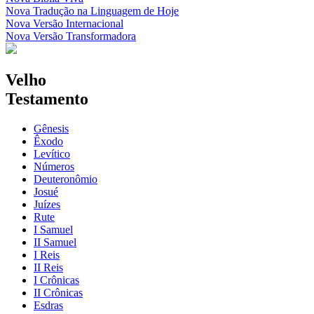
Nova Tradução na Linguagem de Hoje
Nova Versão Internacional
Nova Versão Transformadora
Velho
Testamento
Gênesis
Êxodo
Levítico
Números
Deuteronômio
Josué
Juízes
Rute
I Samuel
II Samuel
I Reis
II Reis
I Crônicas
II Crônicas
Esdras