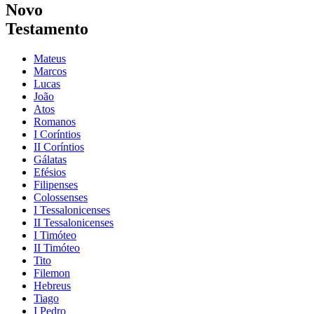
Novo
Testamento
Mateus
Marcos
Lucas
João
Atos
Romanos
I Coríntios
II Coríntios
Gálatas
Efésios
Filipenses
Colossenses
I Tessalonicenses
II Tessalonicenses
I Timóteo
II Timóteo
Tito
Filemon
Hebreus
Tiago
I Pedro