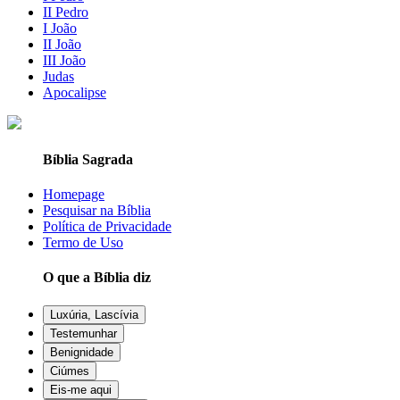
II Pedro
I João
II João
III João
Judas
Apocalipse
Bíblia Sagrada
Homepage
Pesquisar na Bíblia
Política de Privacidade
Termo de Uso
O que a Bíblia diz
Luxúria, Lascívia
Testemunhar
Benignidade
Ciúmes
Eis-me aqui