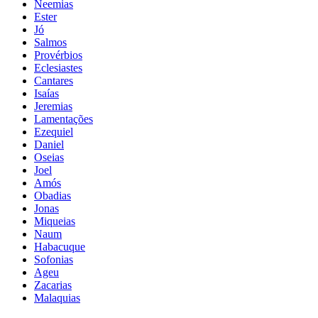
Neemias
Ester
Jó
Salmos
Provérbios
Eclesiastes
Cantares
Isaías
Jeremias
Lamentações
Ezequiel
Daniel
Oseias
Joel
Amós
Obadias
Jonas
Miqueias
Naum
Habacuque
Sofonias
Ageu
Zacarias
Malaquias