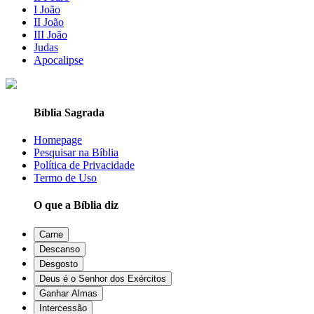
I João
II João
III João
Judas
Apocalipse
Bíblia Sagrada
Homepage
Pesquisar na Bíblia
Política de Privacidade
Termo de Uso
O que a Bíblia diz
Carne
Descanso
Desgosto
Deus é o Senhor dos Exércitos
Ganhar Almas
Intercessão