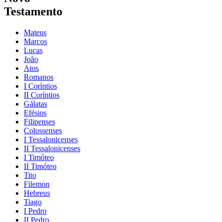
Testamento
Mateus
Marcos
Lucas
João
Atos
Romanos
I Coríntios
II Coríntios
Gálatas
Efésios
Filipenses
Colossenses
I Tessalonicenses
II Tessalonicenses
I Timóteo
II Timóteo
Tito
Filemon
Hebreus
Tiago
I Pedro
II Pedro