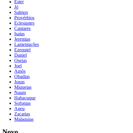
Ester
Jó
Salmos
Provérbios
Eclesiastes
Cantares
Isaías
Jeremias
Lamentações
Ezequiel
Daniel
Oseias
Joel
Amós
Obadias
Jonas
Miqueias
Naum
Habacuque
Sofonias
Ageu
Zacarias
Malaquias
Novo