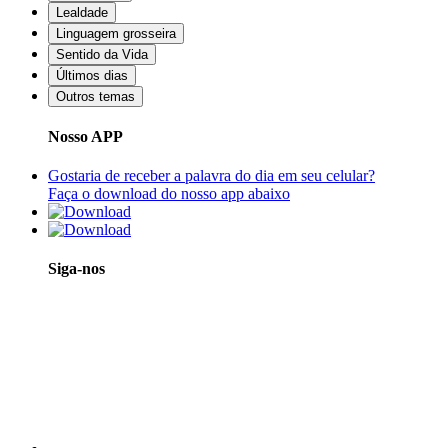
Lealdade
Linguagem grosseira
Sentido da Vida
Últimos dias
Outros temas
Nosso APP
Gostaria de receber a palavra do dia em seu celular?
Faça o download do nosso app abaixo
Siga-nos