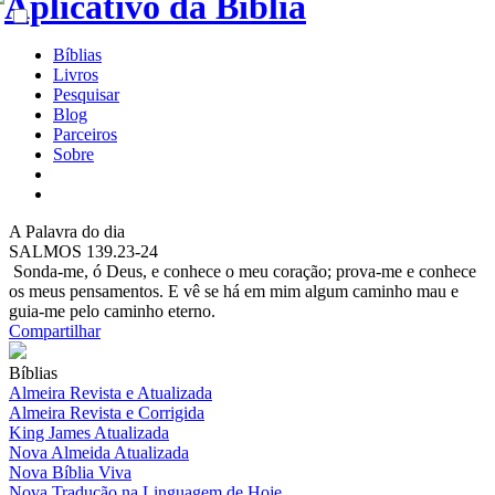
Bíblias
Livros
Pesquisar
Blog
Parceiros
Sobre
A
Palavra do dia
SALMOS 139.23-24
Sonda-me, ó Deus, e conhece o meu coração; prova-me e conhece
os meus pensamentos. E vê se há em mim algum caminho mau e
guia-me pelo caminho eterno.
Compartilhar
Bíblias
Almeira Revista e Atualizada
Almeira Revista e Corrigida
King James Atualizada
Nova Almeida Atualizada
Nova Bíblia Viva
Nova Tradução na Linguagem de Hoje