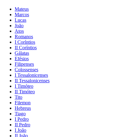
Mateus
Marcos
Lucas
João
Atos
Romanos
I Coríntios
II Coríntios
Gálatas
Efésios
Filipenses
Colossenses
I Tessalonicenses
II Tessalonicenses
I Timóteo
II Timóteo
Tito
Filemon
Hebreus
Tiago
I Pedro
II Pedro
I João
II João