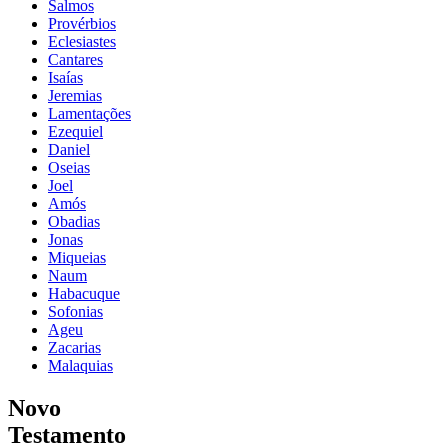
Salmos
Provérbios
Eclesiastes
Cantares
Isaías
Jeremias
Lamentações
Ezequiel
Daniel
Oseias
Joel
Amós
Obadias
Jonas
Miqueias
Naum
Habacuque
Sofonias
Ageu
Zacarias
Malaquias
Novo
Testamento