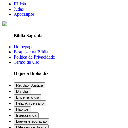
III João
Judas
Apocalipse
Bíblia Sagrada
Homepage
Pesquisar na Bíblia
Política de Privacidade
Termo de Uso
O que a Bíblia diz
Retidão, Justiça
Dívidas
Encerrar o dia
Feliz Aniversário
Hábitos
Insegurança
Louvor e adoração
Milagres de Jesus