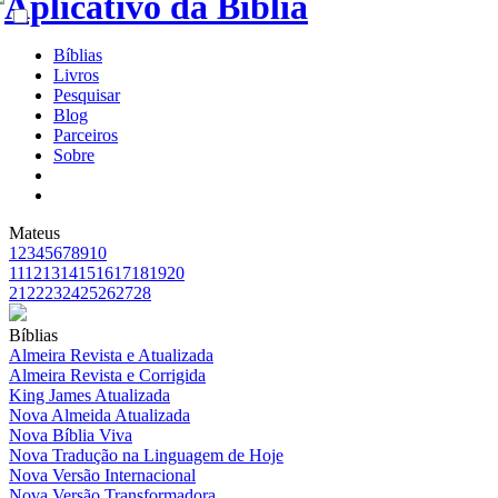
Bíblias
Livros
Pesquisar
Blog
Parceiros
Sobre
Mateus
1
2
3
4
5
6
7
8
9
10
11
12
13
14
15
16
17
18
19
20
21
22
23
24
25
26
27
28
Bíblias
Almeira Revista e Atualizada
Almeira Revista e Corrigida
King James Atualizada
Nova Almeida Atualizada
Nova Bíblia Viva
Nova Tradução na Linguagem de Hoje
Nova Versão Internacional
Nova Versão Transformadora