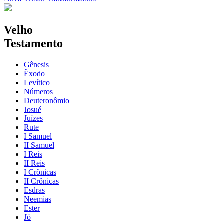
Velho
Testamento
Gênesis
Êxodo
Levítico
Números
Deuteronômio
Josué
Juízes
Rute
I Samuel
II Samuel
I Reis
II Reis
I Crônicas
II Crônicas
Esdras
Neemias
Ester
Jó