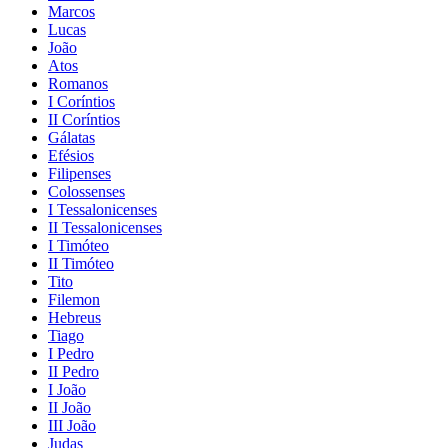
Marcos
Lucas
João
Atos
Romanos
I Coríntios
II Coríntios
Gálatas
Efésios
Filipenses
Colossenses
I Tessalonicenses
II Tessalonicenses
I Timóteo
II Timóteo
Tito
Filemon
Hebreus
Tiago
I Pedro
II Pedro
I João
II João
III João
Judas