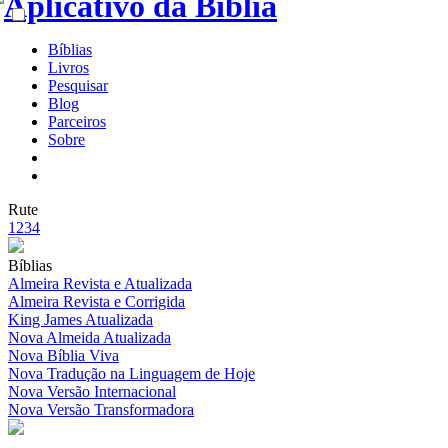
Bíblias
Livros
Pesquisar
Blog
Parceiros
Sobre
Rute
1
2
3
4
Bíblias
Almeira Revista e Atualizada
Almeira Revista e Corrigida
King James Atualizada
Nova Almeida Atualizada
Nova Bíblia Viva
Nova Tradução na Linguagem de Hoje
Nova Versão Internacional
Nova Versão Transformadora