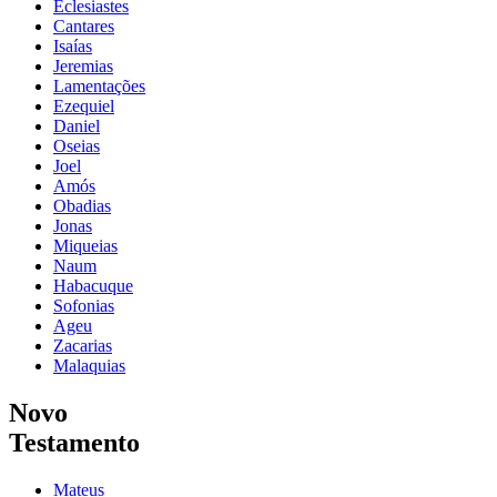
Eclesiastes
Cantares
Isaías
Jeremias
Lamentações
Ezequiel
Daniel
Oseias
Joel
Amós
Obadias
Jonas
Miqueias
Naum
Habacuque
Sofonias
Ageu
Zacarias
Malaquias
Novo
Testamento
Mateus