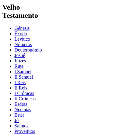
Velho
Testamento
Gênesis
Êxodo
Levítico
Números
Deuteronômio
Josué
Juízes
Rute
I Samuel
II Samuel
I Reis
II Reis
I Crônicas
II Crônicas
Esdras
Neemias
Ester
Jó
Salmos
Provérbios