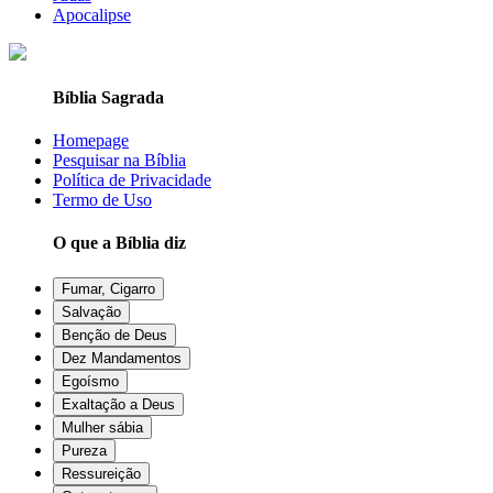
Apocalipse
Bíblia Sagrada
Homepage
Pesquisar na Bíblia
Política de Privacidade
Termo de Uso
O que a Bíblia diz
Fumar, Cigarro
Salvação
Benção de Deus
Dez Mandamentos
Egoísmo
Exaltação a Deus
Mulher sábia
Pureza
Ressureição