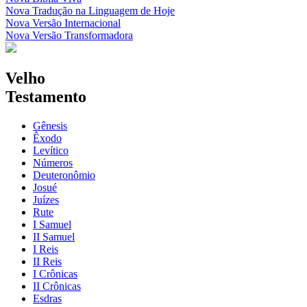
Nova Tradução na Linguagem de Hoje
Nova Versão Internacional
Nova Versão Transformadora
Velho
Testamento
Gênesis
Êxodo
Levítico
Números
Deuteronômio
Josué
Juízes
Rute
I Samuel
II Samuel
I Reis
II Reis
I Crônicas
II Crônicas
Esdras