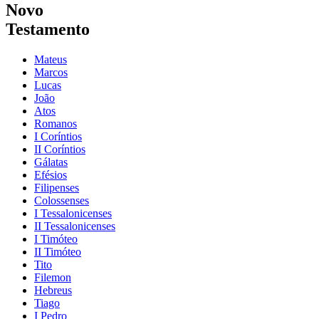
Novo
Testamento
Mateus
Marcos
Lucas
João
Atos
Romanos
I Coríntios
II Coríntios
Gálatas
Efésios
Filipenses
Colossenses
I Tessalonicenses
II Tessalonicenses
I Timóteo
II Timóteo
Tito
Filemon
Hebreus
Tiago
I Pedro