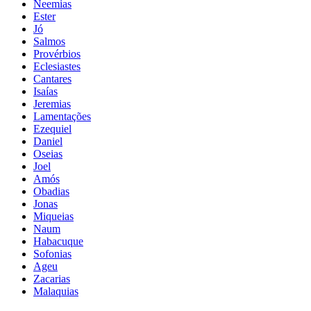
Neemias
Ester
Jó
Salmos
Provérbios
Eclesiastes
Cantares
Isaías
Jeremias
Lamentações
Ezequiel
Daniel
Oseias
Joel
Amós
Obadias
Jonas
Miqueias
Naum
Habacuque
Sofonias
Ageu
Zacarias
Malaquias