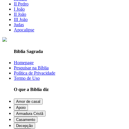
II Pedro
I João
II João
III João
Judas
Apocalipse
Bíblia Sagrada
Homepage
Pesquisar na Bíblia
Política de Privacidade
Termo de Uso
O que a Bíblia diz
Amor de casal
Apoio
Armadura Cristã
Casamento
Decepção