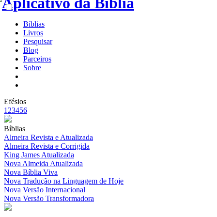
Bíblias
Livros
Pesquisar
Blog
Parceiros
Sobre
Efésios
1
2
3
4
5
6
Bíblias
Almeira Revista e Atualizada
Almeira Revista e Corrigida
King James Atualizada
Nova Almeida Atualizada
Nova Bíblia Viva
Nova Tradução na Linguagem de Hoje
Nova Versão Internacional
Nova Versão Transformadora