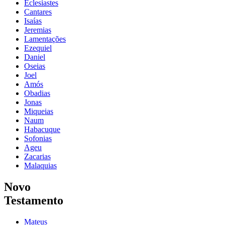
Eclesiastes
Cantares
Isaías
Jeremias
Lamentações
Ezequiel
Daniel
Oseias
Joel
Amós
Obadias
Jonas
Miqueias
Naum
Habacuque
Sofonias
Ageu
Zacarias
Malaquias
Novo
Testamento
Mateus