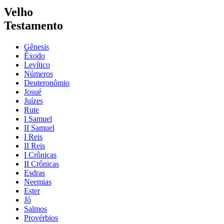
Velho
Testamento
Gênesis
Êxodo
Levítico
Números
Deuteronômio
Josué
Juízes
Rute
I Samuel
II Samuel
I Reis
II Reis
I Crônicas
II Crônicas
Esdras
Neemias
Ester
Jó
Salmos
Provérbios