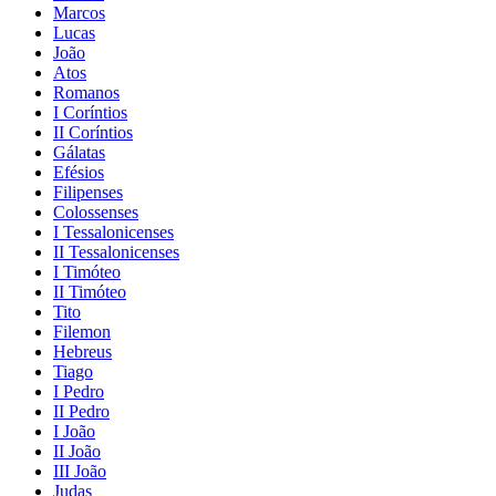
Marcos
Lucas
João
Atos
Romanos
I Coríntios
II Coríntios
Gálatas
Efésios
Filipenses
Colossenses
I Tessalonicenses
II Tessalonicenses
I Timóteo
II Timóteo
Tito
Filemon
Hebreus
Tiago
I Pedro
II Pedro
I João
II João
III João
Judas