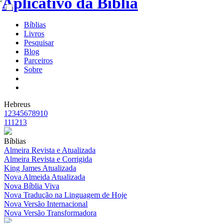
Bíblias
Livros
Pesquisar
Blog
Parceiros
Sobre
Hebreus
1
2
3
4
5
6
7
8
9
10
11
12
13
Bíblias
Almeira Revista e Atualizada
Almeira Revista e Corrigida
King James Atualizada
Nova Almeida Atualizada
Nova Bíblia Viva
Nova Tradução na Linguagem de Hoje
Nova Versão Internacional
Nova Versão Transformadora