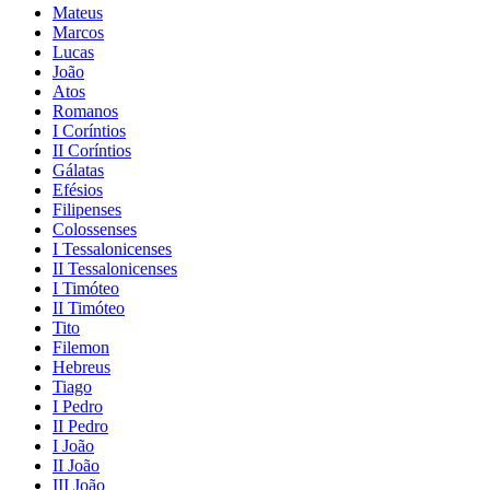
Mateus
Marcos
Lucas
João
Atos
Romanos
I Coríntios
II Coríntios
Gálatas
Efésios
Filipenses
Colossenses
I Tessalonicenses
II Tessalonicenses
I Timóteo
II Timóteo
Tito
Filemon
Hebreus
Tiago
I Pedro
II Pedro
I João
II João
III João