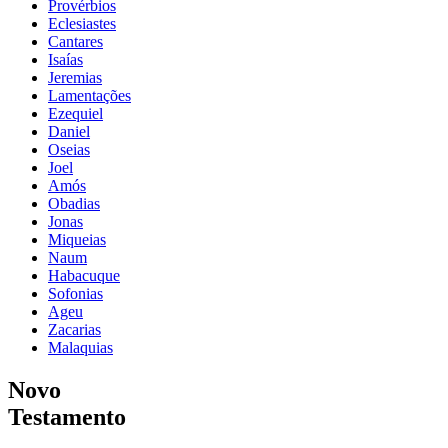
Provérbios
Eclesiastes
Cantares
Isaías
Jeremias
Lamentações
Ezequiel
Daniel
Oseias
Joel
Amós
Obadias
Jonas
Miqueias
Naum
Habacuque
Sofonias
Ageu
Zacarias
Malaquias
Novo
Testamento