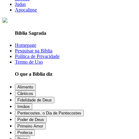
Judas
Apocalipse
Bíblia Sagrada
Homepage
Pesquisar na Bíblia
Política de Privacidade
Termo de Uso
O que a Bíblia diz
Alimento
Cânticos
Fidelidade de Deus
Irmãos
Pentecostes, o Dia de Pentecostes
Poder de Deus
Primeiro Amor
Profecia