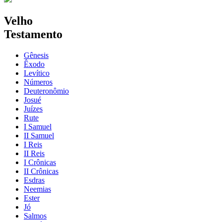
Velho
Testamento
Gênesis
Êxodo
Levítico
Números
Deuteronômio
Josué
Juízes
Rute
I Samuel
II Samuel
I Reis
II Reis
I Crônicas
II Crônicas
Esdras
Neemias
Ester
Jó
Salmos