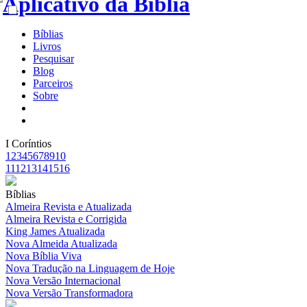
Bíblias
Livros
Pesquisar
Blog
Parceiros
Sobre
I Coríntios
1
2
3
4
5
6
7
8
9
10
11
12
13
14
15
16
Bíblias
Almeira Revista e Atualizada
Almeira Revista e Corrigida
King James Atualizada
Nova Almeida Atualizada
Nova Bíblia Viva
Nova Tradução na Linguagem de Hoje
Nova Versão Internacional
Nova Versão Transformadora