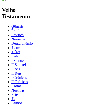
Velho
Testamento
Gênesis
Êxodo
Levítico
Números
Deuteronômio
Josué
Juízes
Rute
I Samuel
II Samuel
I Reis
II Reis
I Crônicas
II Crônicas
Esdras
Neemias
Ester
Jó
Salmos