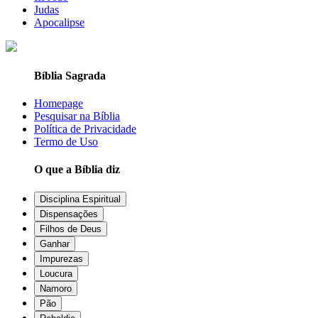
Judas
Apocalipse
Bíblia Sagrada
Homepage
Pesquisar na Bíblia
Política de Privacidade
Termo de Uso
O que a Bíblia diz
Disciplina Espiritual
Dispensações
Filhos de Deus
Ganhar
Impurezas
Loucura
Namoro
Pão