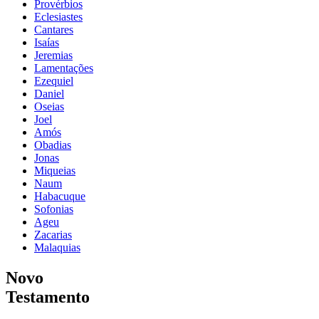
Provérbios
Eclesiastes
Cantares
Isaías
Jeremias
Lamentações
Ezequiel
Daniel
Oseias
Joel
Amós
Obadias
Jonas
Miqueias
Naum
Habacuque
Sofonias
Ageu
Zacarias
Malaquias
Novo
Testamento