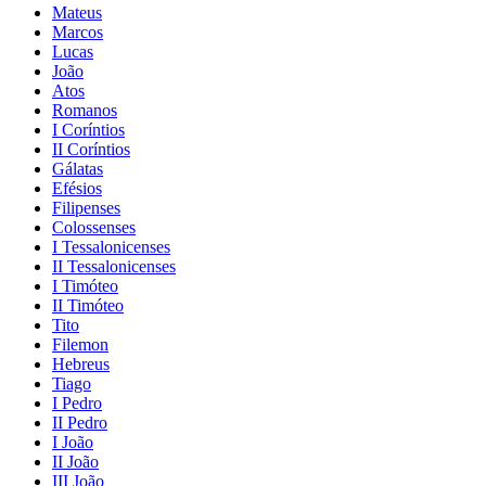
Mateus
Marcos
Lucas
João
Atos
Romanos
I Coríntios
II Coríntios
Gálatas
Efésios
Filipenses
Colossenses
I Tessalonicenses
II Tessalonicenses
I Timóteo
II Timóteo
Tito
Filemon
Hebreus
Tiago
I Pedro
II Pedro
I João
II João
III João