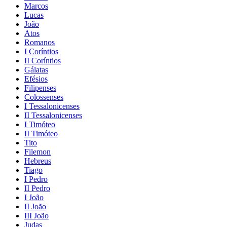
Marcos
Lucas
João
Atos
Romanos
I Coríntios
II Coríntios
Gálatas
Efésios
Filipenses
Colossenses
I Tessalonicenses
II Tessalonicenses
I Timóteo
II Timóteo
Tito
Filemon
Hebreus
Tiago
I Pedro
II Pedro
I João
II João
III João
Judas