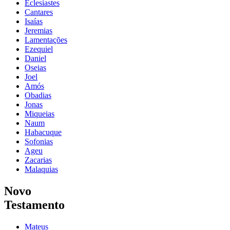
Eclesiastes
Cantares
Isaías
Jeremias
Lamentações
Ezequiel
Daniel
Oseias
Joel
Amós
Obadias
Jonas
Miqueias
Naum
Habacuque
Sofonias
Ageu
Zacarias
Malaquias
Novo
Testamento
Mateus