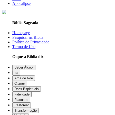
Apocalipse
Bíblia Sagrada
Homepage
Pesquisar na Bíblia
Política de Privacidade
Termo de Uso
O que a Bíblia diz
Beber Álcool
Ira
Arca de Noé
Clamor
Dons Espirituais
Fidelidade
Fracasso
Pastorear
Transformação