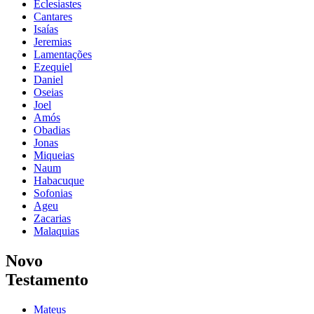
Eclesiastes
Cantares
Isaías
Jeremias
Lamentações
Ezequiel
Daniel
Oseias
Joel
Amós
Obadias
Jonas
Miqueias
Naum
Habacuque
Sofonias
Ageu
Zacarias
Malaquias
Novo
Testamento
Mateus