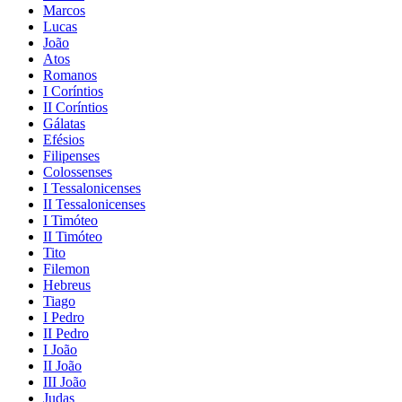
Marcos
Lucas
João
Atos
Romanos
I Coríntios
II Coríntios
Gálatas
Efésios
Filipenses
Colossenses
I Tessalonicenses
II Tessalonicenses
I Timóteo
II Timóteo
Tito
Filemon
Hebreus
Tiago
I Pedro
II Pedro
I João
II João
III João
Judas