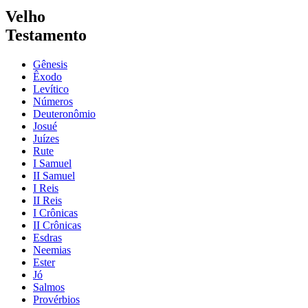
Velho
Testamento
Gênesis
Êxodo
Levítico
Números
Deuteronômio
Josué
Juízes
Rute
I Samuel
II Samuel
I Reis
II Reis
I Crônicas
II Crônicas
Esdras
Neemias
Ester
Jó
Salmos
Provérbios