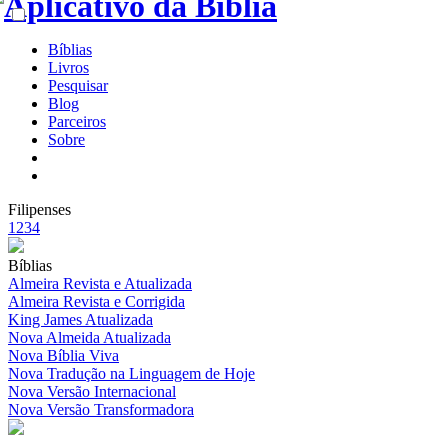
Bíblias
Livros
Pesquisar
Blog
Parceiros
Sobre
Filipenses
1
2
3
4
Bíblias
Almeira Revista e Atualizada
Almeira Revista e Corrigida
King James Atualizada
Nova Almeida Atualizada
Nova Bíblia Viva
Nova Tradução na Linguagem de Hoje
Nova Versão Internacional
Nova Versão Transformadora