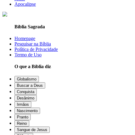
Apocalipse
Bíblia Sagrada
Homepage
Pesquisar na Bíblia
Política de Privacidade
Termo de Uso
O que a Bíblia diz
Globalismo
Buscar a Deus
Conquista
Desânimo
Irmãos
Nascimento
Pranto
Reino
Sangue de Jesus