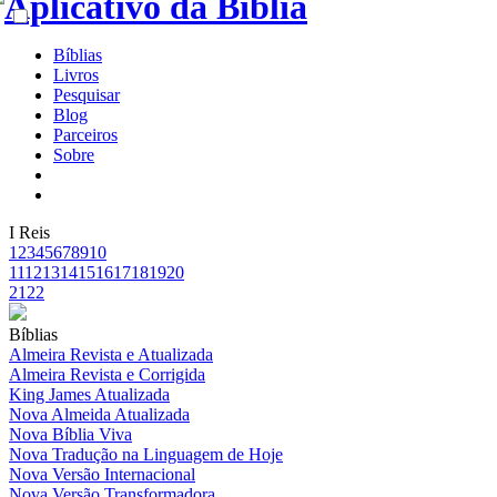
Bíblias
Livros
Pesquisar
Blog
Parceiros
Sobre
I Reis
1
2
3
4
5
6
7
8
9
10
11
12
13
14
15
16
17
18
19
20
21
22
Bíblias
Almeira Revista e Atualizada
Almeira Revista e Corrigida
King James Atualizada
Nova Almeida Atualizada
Nova Bíblia Viva
Nova Tradução na Linguagem de Hoje
Nova Versão Internacional
Nova Versão Transformadora