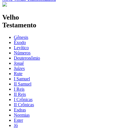
Velho
Testamento
Gênesis
Êxodo
Levítico
Números
Deuteronômio
Josué
Juízes
Rute
I Samuel
II Samuel
I Reis
II Reis
I Crônicas
II Crônicas
Esdras
Neemias
Ester
Jó