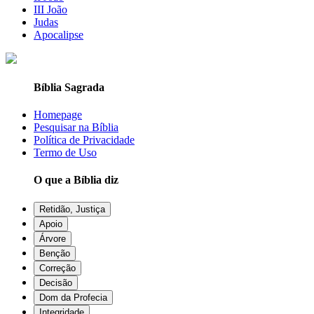
III João
Judas
Apocalipse
Bíblia Sagrada
Homepage
Pesquisar na Bíblia
Política de Privacidade
Termo de Uso
O que a Bíblia diz
Retidão, Justiça
Apoio
Árvore
Benção
Correção
Decisão
Dom da Profecia
Integridade