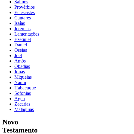
Salmos
Provérbios
Eclesiastes
Cantares
Isaías
Jeremias
Lamentações
Ezequiel
Daniel
Oseias
Joel
Amós
Obadias
Jonas
Miqueias
Naum
Habacuque
Sofonias
Ageu
Zacarias
Malaquias
Novo
Testamento