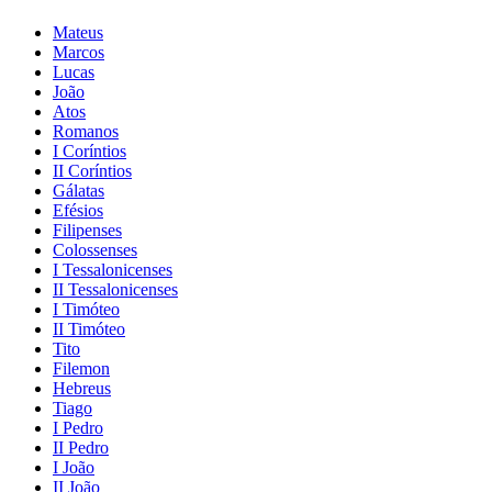
Mateus
Marcos
Lucas
João
Atos
Romanos
I Coríntios
II Coríntios
Gálatas
Efésios
Filipenses
Colossenses
I Tessalonicenses
II Tessalonicenses
I Timóteo
II Timóteo
Tito
Filemon
Hebreus
Tiago
I Pedro
II Pedro
I João
II João