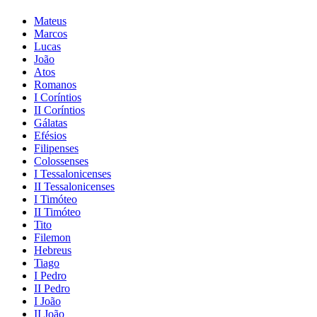
Mateus
Marcos
Lucas
João
Atos
Romanos
I Coríntios
II Coríntios
Gálatas
Efésios
Filipenses
Colossenses
I Tessalonicenses
II Tessalonicenses
I Timóteo
II Timóteo
Tito
Filemon
Hebreus
Tiago
I Pedro
II Pedro
I João
II João