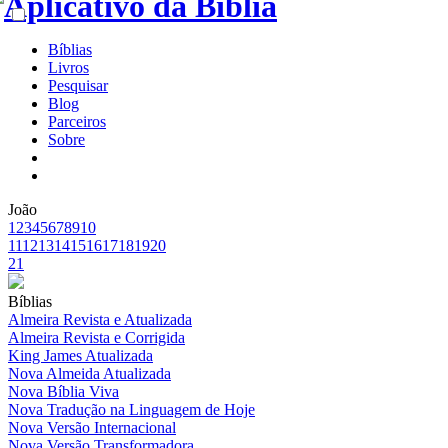
Bíblias
Livros
Pesquisar
Blog
Parceiros
Sobre
João
1
2
3
4
5
6
7
8
9
10
11
12
13
14
15
16
17
18
19
20
21
Bíblias
Almeira Revista e Atualizada
Almeira Revista e Corrigida
King James Atualizada
Nova Almeida Atualizada
Nova Bíblia Viva
Nova Tradução na Linguagem de Hoje
Nova Versão Internacional
Nova Versão Transformadora