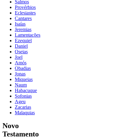
Salmos
Provérbios
Eclesiastes
Cantares
Isaías
Jeremias
Lamentações
Ezequiel
Daniel
Oseias
Joel
Amós
Obadias
Jonas
Miqueias
Naum
Habacuque
Sofonias
Ageu
Zacarias
Malaquias
Novo
Testamento