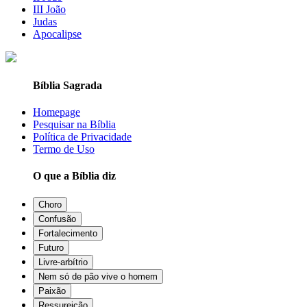
III João
Judas
Apocalipse
Bíblia Sagrada
Homepage
Pesquisar na Bíblia
Política de Privacidade
Termo de Uso
O que a Bíblia diz
Choro
Confusão
Fortalecimento
Futuro
Livre-arbítrio
Nem só de pão vive o homem
Paixão
Ressureição