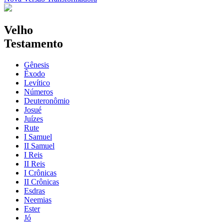
Velho
Testamento
Gênesis
Êxodo
Levítico
Números
Deuteronômio
Josué
Juízes
Rute
I Samuel
II Samuel
I Reis
II Reis
I Crônicas
II Crônicas
Esdras
Neemias
Ester
Jó