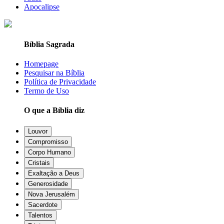
Apocalipse
Bíblia Sagrada
Homepage
Pesquisar na Bíblia
Política de Privacidade
Termo de Uso
O que a Bíblia diz
Louvor
Compromisso
Corpo Humano
Cristais
Exaltação a Deus
Generosidade
Nova Jerusalém
Sacerdote
Talentos