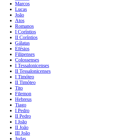
Marcos
Lucas
João
Atos
Romanos
I Coríntios
II Coríntios
Gálatas
Efésios
Filipenses
Colossenses
I Tessalonicenses
II Tessalonicenses
I Timóteo
II Timóteo
Tito
Filemon
Hebreus
Tiago
I Pedro
II Pedro
I João
II João
III João
Judas