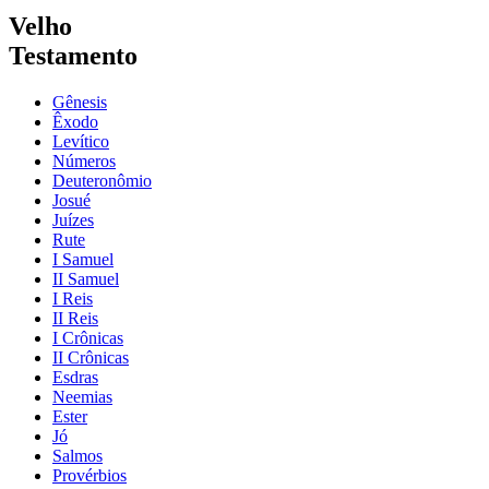
Velho
Testamento
Gênesis
Êxodo
Levítico
Números
Deuteronômio
Josué
Juízes
Rute
I Samuel
II Samuel
I Reis
II Reis
I Crônicas
II Crônicas
Esdras
Neemias
Ester
Jó
Salmos
Provérbios