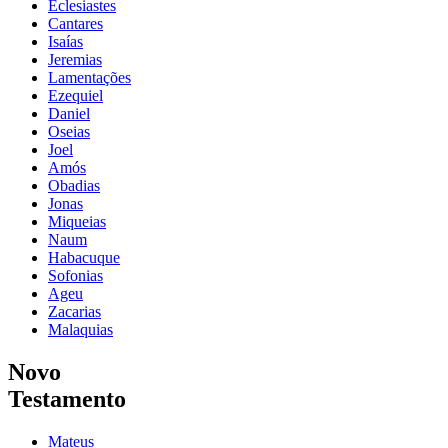
Eclesiastes
Cantares
Isaías
Jeremias
Lamentações
Ezequiel
Daniel
Oseias
Joel
Amós
Obadias
Jonas
Miqueias
Naum
Habacuque
Sofonias
Ageu
Zacarias
Malaquias
Novo
Testamento
Mateus