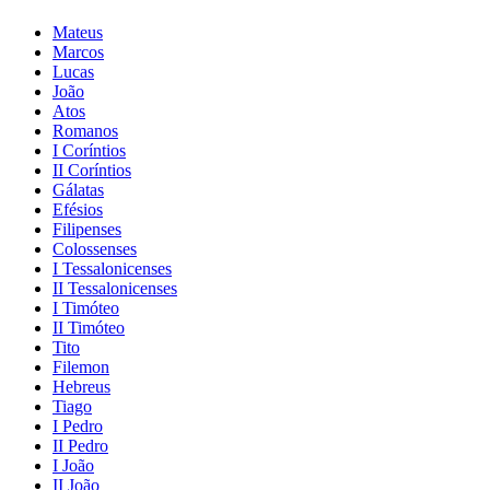
Mateus
Marcos
Lucas
João
Atos
Romanos
I Coríntios
II Coríntios
Gálatas
Efésios
Filipenses
Colossenses
I Tessalonicenses
II Tessalonicenses
I Timóteo
II Timóteo
Tito
Filemon
Hebreus
Tiago
I Pedro
II Pedro
I João
II João