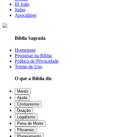
III João
Judas
Apocalipse
Bíblia Sagrada
Homepage
Pesquisar na Bíblia
Política de Privacidade
Termo de Uso
O que a Bíblia diz
Mentir
Ajuda
Cristianismo
Doação
Legalismo
Pena de Morte
Pêsames
Planejamento