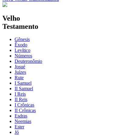
Velho
Testamento
Gênesis
Êxodo
Levítico
Números
Deuteronômio
Josué
Juízes
Rute
I Samuel
II Samuel
I Reis
II Reis
I Crônicas
II Crônicas
Esdras
Neemias
Ester
Jó