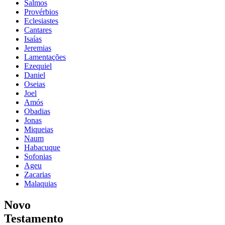
Salmos
Provérbios
Eclesiastes
Cantares
Isaías
Jeremias
Lamentações
Ezequiel
Daniel
Oseias
Joel
Amós
Obadias
Jonas
Miqueias
Naum
Habacuque
Sofonias
Ageu
Zacarias
Malaquias
Novo
Testamento