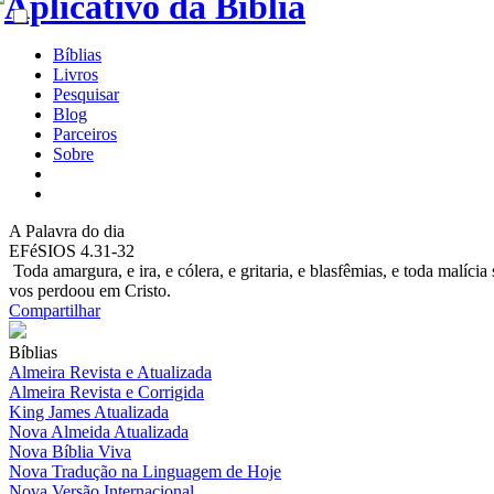
Bíblias
Livros
Pesquisar
Blog
Parceiros
Sobre
A
Palavra do dia
EFéSIOS 4.31-32
Toda amargura, e ira, e cólera, e gritaria, e blasfêmias, e toda malí
vos perdoou em Cristo.
Compartilhar
Bíblias
Almeira Revista e Atualizada
Almeira Revista e Corrigida
King James Atualizada
Nova Almeida Atualizada
Nova Bíblia Viva
Nova Tradução na Linguagem de Hoje
Nova Versão Internacional