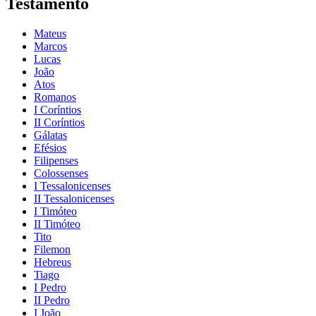
Testamento
Mateus
Marcos
Lucas
João
Atos
Romanos
I Coríntios
II Coríntios
Gálatas
Efésios
Filipenses
Colossenses
I Tessalonicenses
II Tessalonicenses
I Timóteo
II Timóteo
Tito
Filemon
Hebreus
Tiago
I Pedro
II Pedro
I João