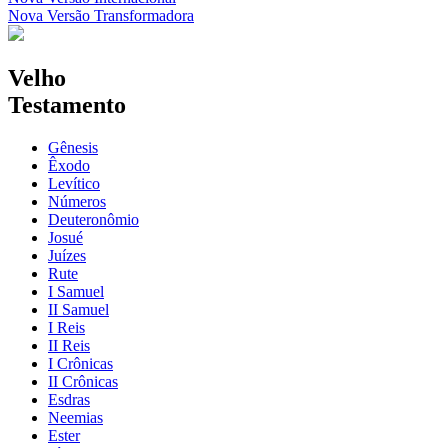
Nova Versão Transformadora
Velho
Testamento
Gênesis
Êxodo
Levítico
Números
Deuteronômio
Josué
Juízes
Rute
I Samuel
II Samuel
I Reis
II Reis
I Crônicas
II Crônicas
Esdras
Neemias
Ester