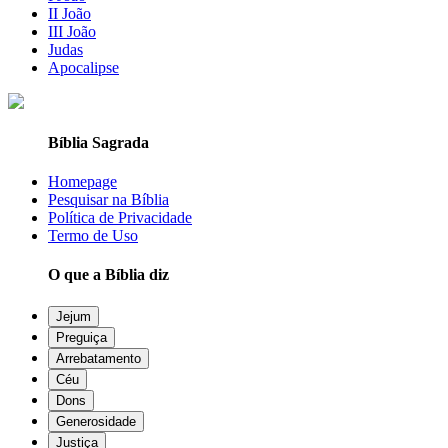
II João
III João
Judas
Apocalipse
Bíblia Sagrada
Homepage
Pesquisar na Bíblia
Política de Privacidade
Termo de Uso
O que a Bíblia diz
Jejum
Preguiça
Arrebatamento
Céu
Dons
Generosidade
Justiça