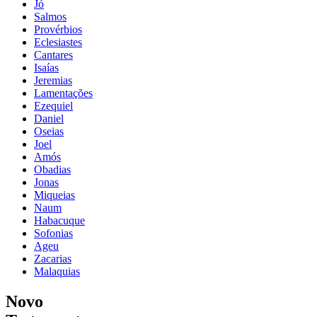
Jó
Salmos
Provérbios
Eclesiastes
Cantares
Isaías
Jeremias
Lamentações
Ezequiel
Daniel
Oseias
Joel
Amós
Obadias
Jonas
Miqueias
Naum
Habacuque
Sofonias
Ageu
Zacarias
Malaquias
Novo