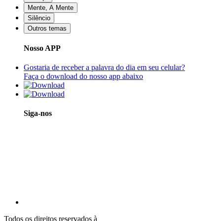
Mente, A Mente
Silêncio
Outros temas
Nosso APP
Gostaria de receber a palavra do dia em seu celular?
Faça o download do nosso app abaixo
Siga-nos
Todos os direitos reservados à