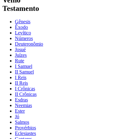
Velho
Testamento
Gênesis
Êxodo
Levítico
Números
Deuteronômio
Josué
Juízes
Rute
I Samuel
II Samuel
I Reis
II Reis
I Crônicas
II Crônicas
Esdras
Neemias
Ester
Jó
Salmos
Provérbios
Eclesiastes
Cantares