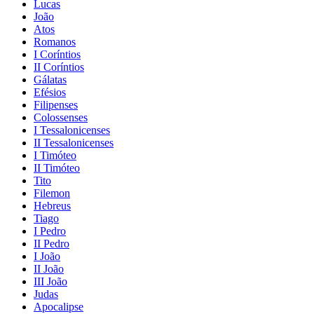
Lucas
João
Atos
Romanos
I Coríntios
II Coríntios
Gálatas
Efésios
Filipenses
Colossenses
I Tessalonicenses
II Tessalonicenses
I Timóteo
II Timóteo
Tito
Filemon
Hebreus
Tiago
I Pedro
II Pedro
I João
II João
III João
Judas
Apocalipse