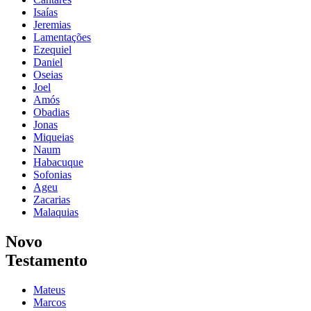
Isaías
Jeremias
Lamentações
Ezequiel
Daniel
Oseias
Joel
Amós
Obadias
Jonas
Miqueias
Naum
Habacuque
Sofonias
Ageu
Zacarias
Malaquias
Novo
Testamento
Mateus
Marcos