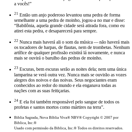
a vocês!”
21
Então um anjo poderoso levantou uma pedra de forma
semelhante a uma pedra de moinho, jogou-a no mar e disse:
“Babilônia, aquela grande cidade será atirada fora, como eu
atirei esta pedra, e desaparecerá para sempre.
22
Nunca mais haverá ali o som da música — não haverá mais
os tocadores de harpas, de flautas, nem de trombetas. Nenhum
artífice de qualquer profissão existirá lá novamente, e nunca
mais se ouvirá o barulho das pedras de moinho.
23
Escuras, bem escuras serão as noites dela; nem uma única
lamparina se verá outra vez. Nunca mais se ouvirão as vozes
alegres dos noivos e das noivas. Seus negociantes eram
conhecidos ao redor do mundo e ela enganava todas as
nações com as suas feitiçarias.
24
E ela foi também responsável pelo sangue de todos os
profetas e santos mortos como mártires na terra”.
Biblia Sagrada, Nova Bíblia Viva® NBV® Copyright © 2007 por
Biblica, Inc.®
Usado com permissão da Biblica, Inc.® Todos os direitos reservados.