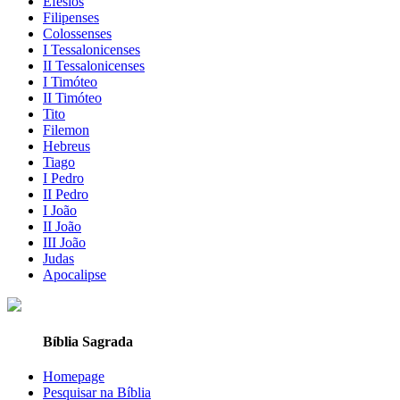
Efésios
Filipenses
Colossenses
I Tessalonicenses
II Tessalonicenses
I Timóteo
II Timóteo
Tito
Filemon
Hebreus
Tiago
I Pedro
II Pedro
I João
II João
III João
Judas
Apocalipse
Bíblia Sagrada
Homepage
Pesquisar na Bíblia