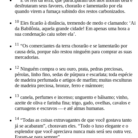
“E os reis da terra, que participaram dos atos imorais dela e
desfrutaram seus favores, chorarão e lamentarão por ela
quando virem a fumaça subindo dos restos carbonizados.
10
Eles ficarão à distância, tremendo de medo e clamando: ‘Ai
da Babilônia, aquela grande cidade! Em apenas uma hora a
sua condenação caiu sobre ela’.
11
“Os comerciantes da terra chorarão e se lamentarão por
causa dela, porque não restou ninguém para comprar as suas
mercadorias.
12
Ninguém compra o seu ouro, prata, pedras preciosas,
pérolas, linho fino, sedas de púrpura e escarlata; toda espécie
de madeira perfumada e artigos de marfim; muitas esculturas
de madeira preciosa, bronze, ferro e mármore;
13
canela, perfumes e incenso; unguento e bálsamo; vinho,
azeite de oliva e farinha fina; trigo, gado, ovelhas, cavalos e
carruagens e escravos — e até almas humanas.
14
“Todas as coisas extravagantes de que você gostava tanto
já se acabaram”, choravam eles. “Todo o luxo elegante e o
esplendor que você apreciava nunca mais será seu outra vez.
Foram-se para sempre”.