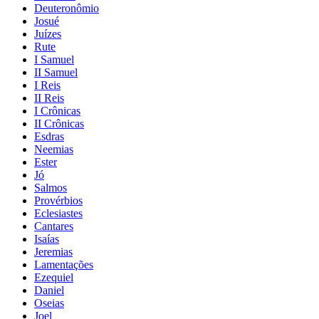
Deuteronômio
Josué
Juízes
Rute
I Samuel
II Samuel
I Reis
II Reis
I Crônicas
II Crônicas
Esdras
Neemias
Ester
Jó
Salmos
Provérbios
Eclesiastes
Cantares
Isaías
Jeremias
Lamentações
Ezequiel
Daniel
Oseias
Joel