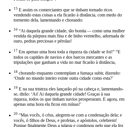
15
E assim os comerciantes que se tinham tornado ricos
vendendo estas coisas a ela ficarão à distância, com medo do
tormento dela, lamentando e chorando:
16
“Ai daquela grande cidade, tão bonita — como uma mulher
vestida da púrpura mais fina e de linho vermelho, adornada de
ouro, pedras preciosas e pérolas!
17
Em apenas uma hora toda a riqueza da cidade se foi!” “E
todos os capitães de navios e dos barcos mercantes e as
tripulações que ganham a vida no mar ficarão à distância,
18
chorando enquanto contemplam a fumaça subir, dizendo:
‘Onde no mundo inteiro existe outra cidade como esta?’
19
E na sua tristeza eles lançarão pó na cabeça e, lamentando-
se, dirão: ‘Ai! Ai daquela grande cidade! Graças à sua
riqueza, todos os que tinham navios prosperaram. E agora, em
apenas uma hora ela ficou em ruínas!’
20
“Mas vocês, ó céus, alegrem-se com a condenação dela; e
vocês, ó filhos de Deus, e profetas, e apóstolos, celebrem!
Porque finalmente Deus a julgou e condenou pelo que ela fez