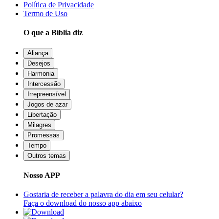
Política de Privacidade
Termo de Uso
O que a Bíblia diz
Aliança
Desejos
Harmonia
Intercessão
Irrepreensível
Jogos de azar
Libertação
Milagres
Promessas
Tempo
Outros temas
Nosso APP
Gostaria de receber a palavra do dia em seu celular?
Faça o download do nosso app abaixo