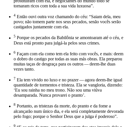
prostituíram com ela, e negociantes do mundo todo se
tornaram ricos com toda a sua vida luxuosa”.
4
Então ouvi outra voz chamando do céu: “Saiam dela, meu
povo; não tomem parte nos seus pecados, senão vocês serão
castigados juntamente com ela.
5
Porque os pecados da Babilônia se amontoaram até o céu, e
Deus está pronto para julgá-la pelos seus crimes.
6
Façam com ela como tem ela feito com vocês, e mais: deem
o dobro do castigo por todas as suas más obras. Ela preparou
muitas taças de desgraça para os outros — deem-lhe duas
vezes tanto.
7
Ela tem vivido no luxo e no prazer — agora deem-lhe igual
quantidade de tormentos e tristeza. Ela se vangloria, dizendo:
‘Eu sou rainha no meu trono. Não sou uma viúva
desamparada. Nunca provarei o pranto’.
8
Portanto, as tristezas da morte, do pranto e da fome a
alcançarão num único dia, e ela será completamente devorada
pelo fogo; porque o Senhor Deus que a julga é poderoso”.
9