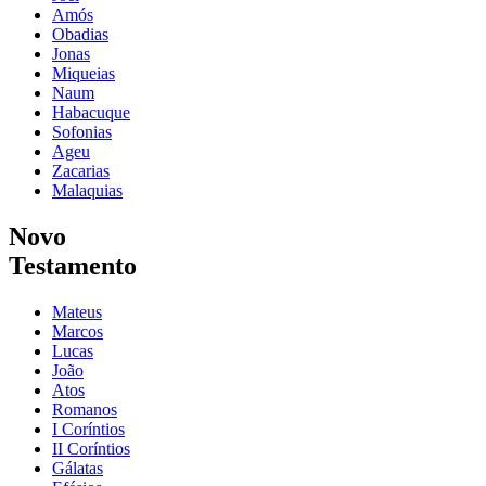
Amós
Obadias
Jonas
Miqueias
Naum
Habacuque
Sofonias
Ageu
Zacarias
Malaquias
Novo
Testamento
Mateus
Marcos
Lucas
João
Atos
Romanos
I Coríntios
II Coríntios
Gálatas