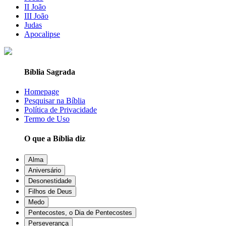
II João
III João
Judas
Apocalipse
Bíblia Sagrada
Homepage
Pesquisar na Bíblia
Política de Privacidade
Termo de Uso
O que a Bíblia diz
Alma
Aniversário
Desonestidade
Filhos de Deus
Medo
Pentecostes, o Dia de Pentecostes
Perseverança