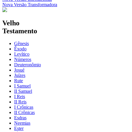
Nova Versão Transformadora
Velho
Testamento
Gênesis
Êxodo
Levítico
Números
Deuteronômio
Josué
Juízes
Rute
I Samuel
II Samuel
I Reis
II Reis
I Crônicas
II Crônicas
Esdras
Neemias
Ester