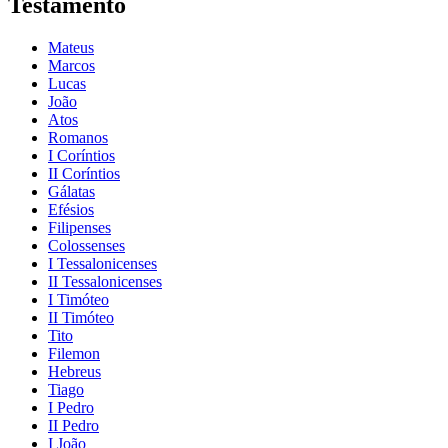
Testamento
Mateus
Marcos
Lucas
João
Atos
Romanos
I Coríntios
II Coríntios
Gálatas
Efésios
Filipenses
Colossenses
I Tessalonicenses
II Tessalonicenses
I Timóteo
II Timóteo
Tito
Filemon
Hebreus
Tiago
I Pedro
II Pedro
I João