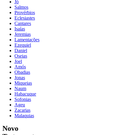
Jó
Salmos
Provérbios
Eclesiastes
Cantares
Isaías
Jeremias
Lamentações
Ezequiel
Daniel
Oseias
Joel
Amós
Obadias
Jonas
Miqueias
Naum
Habacuque
Sofonias
Ageu
Zacarias
Malaquias
Novo