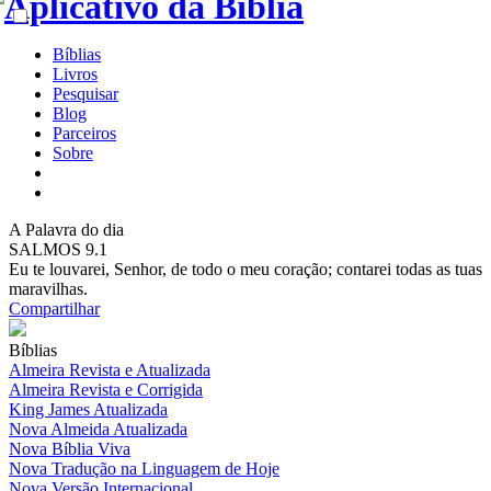
Bíblias
Livros
Pesquisar
Blog
Parceiros
Sobre
A
Palavra do dia
SALMOS 9.1
Eu te louvarei, Senhor, de todo o meu coração; contarei todas as tuas
maravilhas.
Compartilhar
Bíblias
Almeira Revista e Atualizada
Almeira Revista e Corrigida
King James Atualizada
Nova Almeida Atualizada
Nova Bíblia Viva
Nova Tradução na Linguagem de Hoje
Nova Versão Internacional