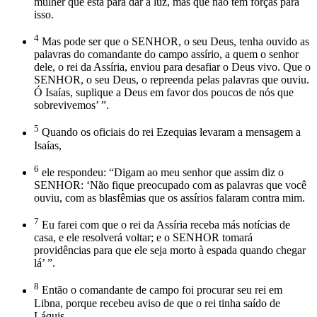
mulher que está para dar à luz, mas que não tem forças para
isso.
4
Mas pode ser que o SENHOR, o seu Deus, tenha ouvido as
palavras do comandante do campo assírio, a quem o senhor
dele, o rei da Assíria, enviou para desafiar o Deus vivo. Que o
SENHOR, o seu Deus, o repreenda pelas palavras que ouviu.
Ó Isaías, suplique a Deus em favor dos poucos de nós que
sobrevivemos’ ”.
5
Quando os oficiais do rei Ezequias levaram a mensagem a
Isaías,
6
ele respondeu: “Digam ao meu senhor que assim diz o
SENHOR: ‘Não fique preocupado com as palavras que você
ouviu, com as blasfêmias que os assírios falaram contra mim.
7
Eu farei com que o rei da Assíria receba más notícias de
casa, e ele resolverá voltar; e o SENHOR tomará
providências para que ele seja morto à espada quando chegar
lá’ ”.
8
Então o comandante de campo foi procurar seu rei em
Libna, porque recebeu aviso de que o rei tinha saído de
Láquis.