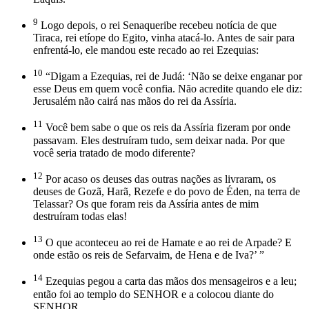
9
Logo depois, o rei Senaqueribe recebeu notícia de que
Tiraca, rei etíope do Egito, vinha atacá-lo. Antes de sair para
enfrentá-lo, ele mandou este recado ao rei Ezequias:
10
“Digam a Ezequias, rei de Judá: ‘Não se deixe enganar por
esse Deus em quem você confia. Não acredite quando ele diz:
Jerusalém não cairá nas mãos do rei da Assíria.
11
Você bem sabe o que os reis da Assíria fizeram por onde
passavam. Eles destruíram tudo, sem deixar nada. Por que
você seria tratado de modo diferente?
12
Por acaso os deuses das outras nações as livraram, os
deuses de Gozã, Harã, Rezefe e do povo de Éden, na terra de
Telassar? Os que foram reis da Assíria antes de mim
destruíram todas elas!
13
O que aconteceu ao rei de Hamate e ao rei de Arpade? E
onde estão os reis de Sefarvaim, de Hena e de Iva?’ ”
14
Ezequias pegou a carta das mãos dos mensageiros e a leu;
então foi ao templo do SENHOR e a colocou diante do
SENHOR.