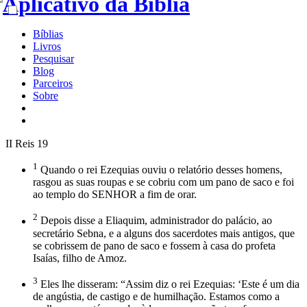
Bíblias
Livros
Pesquisar
Blog
Parceiros
Sobre
II Reis 19
1
Quando o rei Ezequias ouviu o relatório desses homens,
rasgou as suas roupas e se cobriu com um pano de saco e foi
ao templo do SENHOR a fim de orar.
2
Depois disse a Eliaquim, administrador do palácio, ao
secretário Sebna, e a alguns dos sacerdotes mais antigos, que
se cobrissem de pano de saco e fossem à casa do profeta
Isaías, filho de Amoz.
3
Eles lhe disseram: “Assim diz o rei Ezequias: ‘Este é um dia
de angústia, de castigo e de humilhação. Estamos como a