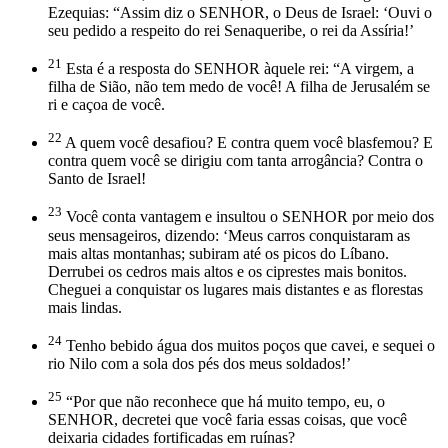
Ezequias: “Assim diz o SENHOR, o Deus de Israel: ‘Ouvi o
seu pedido a respeito do rei Senaqueribe, o rei da Assíria!’
21
Esta é a resposta do SENHOR àquele rei: “A virgem, a
filha de Sião, não tem medo de você! A filha de Jerusalém se
ri e caçoa de você.
22
A quem você desafiou? E contra quem você blasfemou? E
contra quem você se dirigiu com tanta arrogância? Contra o
Santo de Israel!
23
Você conta vantagem e insultou o SENHOR por meio dos
seus mensageiros, dizendo: ‘Meus carros conquistaram as
mais altas montanhas; subiram até os picos do Líbano.
Derrubei os cedros mais altos e os ciprestes mais bonitos.
Cheguei a conquistar os lugares mais distantes e as florestas
mais lindas.
24
Tenho bebido água dos muitos poços que cavei, e sequei o
rio Nilo com a sola dos pés dos meus soldados!’
25
“Por que não reconhece que há muito tempo, eu, o
SENHOR, decretei que você faria essas coisas, que você
deixaria cidades fortificadas em ruínas?