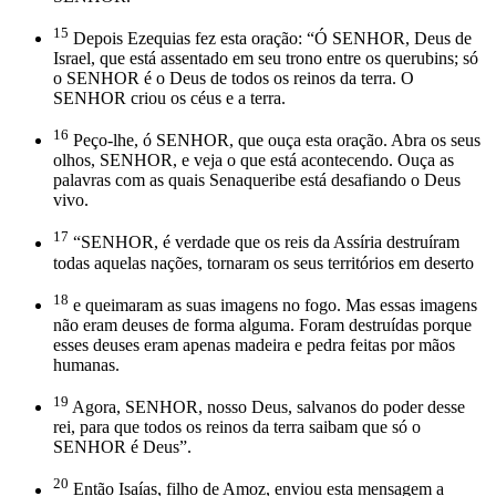
15
Depois Ezequias fez esta oração: “Ó SENHOR, Deus de
Israel, que está assentado em seu trono entre os querubins; só
o SENHOR é o Deus de todos os reinos da terra. O
SENHOR criou os céus e a terra.
16
Peço-lhe, ó SENHOR, que ouça esta oração. Abra os seus
olhos, SENHOR, e veja o que está acontecendo. Ouça as
palavras com as quais Senaqueribe está desafiando o Deus
vivo.
17
“SENHOR, é verdade que os reis da Assíria destruíram
todas aquelas nações, tornaram os seus territórios em deserto
18
e queimaram as suas imagens no fogo. Mas essas imagens
não eram deuses de forma alguma. Foram destruídas porque
esses deuses eram apenas madeira e pedra feitas por mãos
humanas.
19
Agora, SENHOR, nosso Deus, salvanos do poder desse
rei, para que todos os reinos da terra saibam que só o
SENHOR é Deus”.
20
Então Isaías, filho de Amoz, enviou esta mensagem a