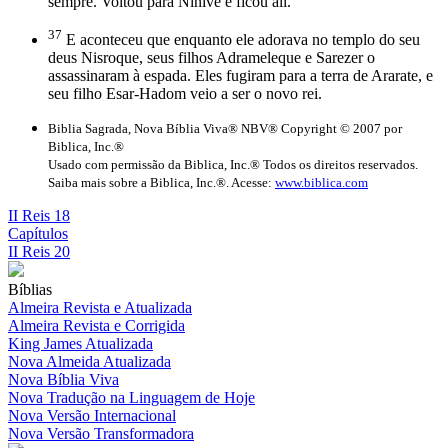
sempre. Voltou para Nínive e ficou ali.
37
E aconteceu que enquanto ele adorava no templo do seu
deus Nisroque, seus filhos Adrameleque e Sarezer o
assassinaram à espada. Eles fugiram para a terra de Ararate, e
seu filho Esar-Hadom veio a ser o novo rei.
Biblia Sagrada, Nova Bíblia Viva® NBV® Copyright © 2007 por
Biblica, Inc.®
Usado com permissão da Biblica, Inc.® Todos os direitos reservados.
Saiba mais sobre a Biblica, Inc.®. Acesse:
www.biblica.com
II Reis 18
Capítulos
II Reis 20
Bíblias
Almeira Revista e Atualizada
Almeira Revista e Corrigida
King James Atualizada
Nova Almeida Atualizada
Nova Bíblia Viva
Nova Tradução na Linguagem de Hoje
Nova Versão Internacional
Nova Versão Transformadora