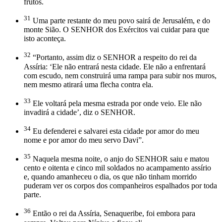
frutos.
31
Uma parte restante do meu povo sairá de Jerusalém, e do
monte Sião. O SENHOR dos Exércitos vai cuidar para que
isto aconteça.
32
“Portanto, assim diz o SENHOR a respeito do rei da
Assíria: ‘Ele não entrará nesta cidade. Ele não a enfrentará
com escudo, nem construirá uma rampa para subir nos muros,
nem mesmo atirará uma flecha contra ela.
33
Ele voltará pela mesma estrada por onde veio. Ele não
invadirá a cidade’, diz o SENHOR.
34
Eu defenderei e salvarei esta cidade por amor do meu
nome e por amor do meu servo Davi”.
35
Naquela mesma noite, o anjo do SENHOR saiu e matou
cento e oitenta e cinco mil soldados no acampamento assírio
e, quando amanheceu o dia, os que não tinham morrido
puderam ver os corpos dos companheiros espalhados por toda
parte.
36
Então o rei da Assíria, Senaqueribe, foi embora para