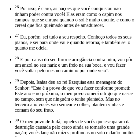
26
Por isso, é claro, as nações que você conquistou não
tinham poder contra você! Elas eram como o capim nos
campos, que se enruga quando o sol é muito quente, e como o
cereal que fica queimado antes de amadurecer.
27
Eu, porém, sei tudo a seu respeito. Conheço todos os seus
planos, e sei para onde vai e quando retorna; e também sei o
quanto me odeia.
28
E por causa do seu furor e arrogância contra mim, vou pôr
um anzol no seu nariz e um freio na sua boca, e vou fazer
você voltar pelo mesmo caminho por onde veio”.
29
Depois, Isaías deu ao rei Ezequias esta mensagem do
Senhor: “Esta é a prova de que vou fazer conforme prometi:
Este ano e no próximo, o meu povo comerá o trigo que nasce
no campo, sem que ninguém o tenha plantado. Mas no
terceiro ano vocês vão semear e colher; plantem vinhas e
comam do seu fruto.
30
O meu povo de Judá, aqueles de vocês que escaparam da
destruição causada pelo cerco ainda se tornarão uma grande
nação; vocês lançarão raízes profundas no solo e darão muitos