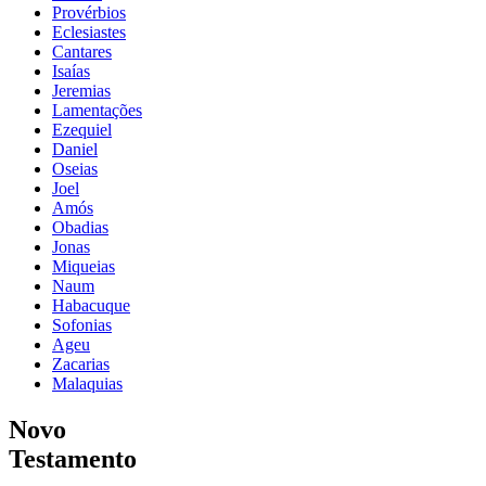
Provérbios
Eclesiastes
Cantares
Isaías
Jeremias
Lamentações
Ezequiel
Daniel
Oseias
Joel
Amós
Obadias
Jonas
Miqueias
Naum
Habacuque
Sofonias
Ageu
Zacarias
Malaquias
Novo
Testamento