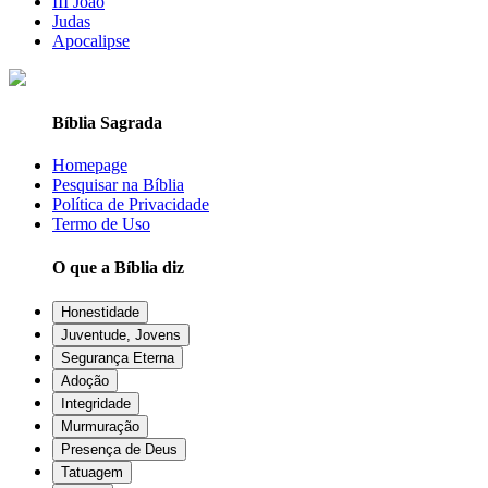
III João
Judas
Apocalipse
Bíblia Sagrada
Homepage
Pesquisar na Bíblia
Política de Privacidade
Termo de Uso
O que a Bíblia diz
Honestidade
Juventude, Jovens
Segurança Eterna
Adoção
Integridade
Murmuração
Presença de Deus
Tatuagem