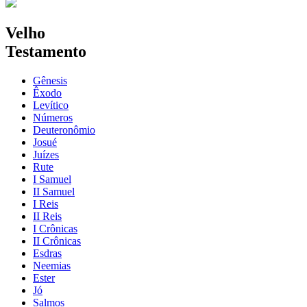
Velho
Testamento
Gênesis
Êxodo
Levítico
Números
Deuteronômio
Josué
Juízes
Rute
I Samuel
II Samuel
I Reis
II Reis
I Crônicas
II Crônicas
Esdras
Neemias
Ester
Jó
Salmos