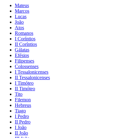
Mateus
Marcos
Lucas
João
Atos
Romanos
I Coríntios
II Coríntios
Gálatas
Efésios
Filipenses
Colossenses
I Tessalonicenses
II Tessalonicenses
I Timóteo
II Timóteo
Tito
Filemon
Hebreus
Tiago
I Pedro
II Pedro
I João
II João