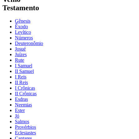
Testamento
Gênesis
Êxodo
Levítico
Números
Deuteronômio
Josué
Juízes
Rute
I Samuel
II Samuel
I Reis
II Reis
I Crônicas
II Crônicas
Esdras
Neemias
Ester
Jó
Salmos
Provérbios
Eclesiastes
Cantares