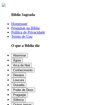
Bíblia Sagrada
Homepage
Pesquisar na Bíblia
Política de Privacidade
Termo de Uso
O que a Bíblia diz
Abominar
Águia
Arca de Noé
Conhecimento
Desejos
Loucura
Ousadia
Poder de Deus
Praguejar
Silêncio
Outros temas