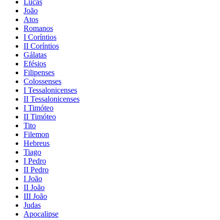
Lucas
João
Atos
Romanos
I Coríntios
II Coríntios
Gálatas
Efésios
Filipenses
Colossenses
I Tessalonicenses
II Tessalonicenses
I Timóteo
II Timóteo
Tito
Filemon
Hebreus
Tiago
I Pedro
II Pedro
I João
II João
III João
Judas
Apocalipse