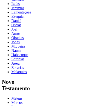
Isaías
Jeremias
Lamentações
Ezequiel
Daniel
Oseias
Joel
Amós
Obadias
Jonas
Miqueias
Naum
Habacuque
Sofonias
Ageu
Zacarias
Malaquias
Novo
Testamento
Mateus
Marcos