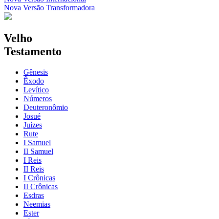
Nova Versão Transformadora
Velho
Testamento
Gênesis
Êxodo
Levítico
Números
Deuteronômio
Josué
Juízes
Rute
I Samuel
II Samuel
I Reis
II Reis
I Crônicas
II Crônicas
Esdras
Neemias
Ester