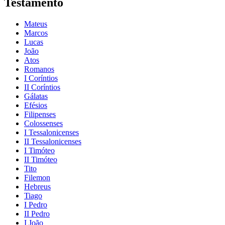
Testamento
Mateus
Marcos
Lucas
João
Atos
Romanos
I Coríntios
II Coríntios
Gálatas
Efésios
Filipenses
Colossenses
I Tessalonicenses
II Tessalonicenses
I Timóteo
II Timóteo
Tito
Filemon
Hebreus
Tiago
I Pedro
II Pedro
I João