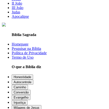
II João
III João
Judas
Apocalipse
Bíblia Sagrada
Homepage
Pesquisar na Bíblia
Política de Privacidade
Termo de Uso
O que a Bíblia diz
Honestidade
Autocontrole
Caminho
Conversão
Evangelho
Injustiça
Milagres de Jesus