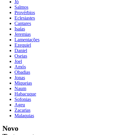
Jó
Salmos
Provérbios
Eclesiastes
Cantares
Isaías
Jeremias
Lamentações
Ezequiel
Daniel
Oseias
Joel
Amós
Obadias
Jonas
Miqueias
Naum
Habacuque
Sofonias
Ageu
Zacarias
Malaquias
Novo