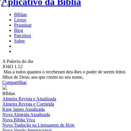
Bíblias
Livros
Pesquisar
Blog
Parceiros
Sobre
A
Palavra do dia
JOãO 1.12
Mas a todos quantos o receberam deu-lhes o poder de serem feitos
filhos de Deus: aos que creem no seu nome,
Compartilhar
Bíblias
Almeira Revista e Atualizada
Almeira Revista e Corrigida
King James Atualizada
Nova Almeida Atualizada
Nova Bíblia Viva
Nova Tradução na Linguagem de Hoje
Nova Versão Internacional