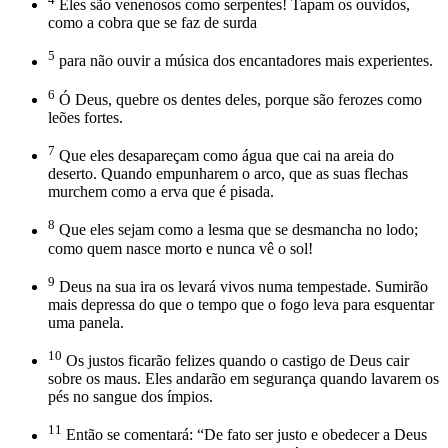
Eles são venenosos como serpentes! Tapam os ouvidos,
como a cobra que se faz de surda
5
para não ouvir a música dos encantadores mais experientes.
6
Ó Deus, quebre os dentes deles, porque são ferozes como
leões fortes.
7
Que eles desapareçam como água que cai na areia do
deserto. Quando empunharem o arco, que as suas flechas
murchem como a erva que é pisada.
8
Que eles sejam como a lesma que se desmancha no lodo;
como quem nasce morto e nunca vê o sol!
9
Deus na sua ira os levará vivos numa tempestade. Sumirão
mais depressa do que o tempo que o fogo leva para esquentar
uma panela.
10
Os justos ficarão felizes quando o castigo de Deus cair
sobre os maus. Eles andarão em segurança quando lavarem os
pés no sangue dos ímpios.
11
Então se comentará: “De fato ser justo e obedecer a Deus