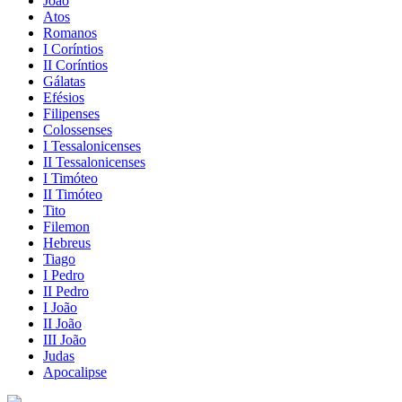
João
Atos
Romanos
I Coríntios
II Coríntios
Gálatas
Efésios
Filipenses
Colossenses
I Tessalonicenses
II Tessalonicenses
I Timóteo
II Timóteo
Tito
Filemon
Hebreus
Tiago
I Pedro
II Pedro
I João
II João
III João
Judas
Apocalipse