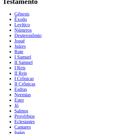
Testamento
Gênesis
Êxodo
Levítico
Números
Deuteronômio
Josué
Juízes
Rute
I Samuel
II Samuel
I Reis
II Reis
I Crônicas
II Crônicas
Esdras
Neemias
Ester
Jó
Salmos
Provérbios
Eclesiastes
Cantares
Isaías