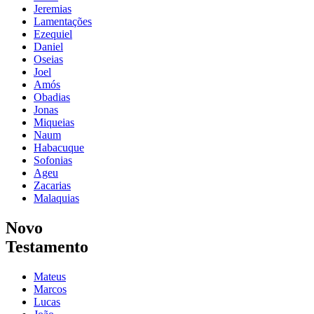
Jeremias
Lamentações
Ezequiel
Daniel
Oseias
Joel
Amós
Obadias
Jonas
Miqueias
Naum
Habacuque
Sofonias
Ageu
Zacarias
Malaquias
Novo
Testamento
Mateus
Marcos
Lucas