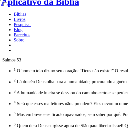
Bíblias
Livros
Pesquisar
Blog
Parceiros
Sobre
Salmos 53
1
O homem tolo diz no seu coração: “Deus não existe!” O result
2
Lá do céu Deus olha para a humanidade, procurando alguém 
3
A humanidade inteira se desviou do caminho certo e se perd
4
Será que esses malfeitores não aprendem? Eles devoram o m
5
Mas em breve eles ficarão apavorados, sem saber por quê. Po
6
Quem dera Deus surgisse agora de Sião para libertar Israel! Qu