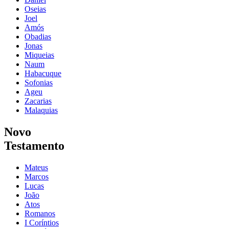
Oseias
Joel
Amós
Obadias
Jonas
Miqueias
Naum
Habacuque
Sofonias
Ageu
Zacarias
Malaquias
Novo
Testamento
Mateus
Marcos
Lucas
João
Atos
Romanos
I Coríntios