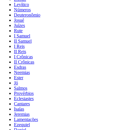
Levítico
Números
Deuteronômio
Josué
Juízes
Rute
I Samuel
II Samuel
I Reis
II Reis
I Crônicas
II Crônicas
Esdras
Neemias
Ester
Jó
Salmos
Provérbios
Eclesiastes
Cantares
Isaías
Jeremias
Lamentações
Ezequiel
Daniel