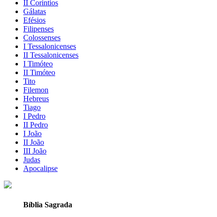
II Coríntios
Gálatas
Efésios
Filipenses
Colossenses
I Tessalonicenses
II Tessalonicenses
I Timóteo
II Timóteo
Tito
Filemon
Hebreus
Tiago
I Pedro
II Pedro
I João
II João
III João
Judas
Apocalipse
Bíblia Sagrada