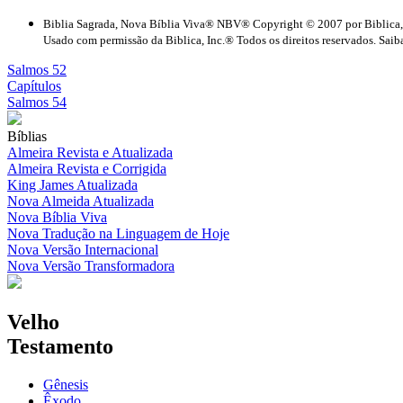
Biblia Sagrada, Nova Bíblia Viva® NBV® Copyright © 2007 por Biblica,
Usado com permissão da Biblica, Inc.® Todos os direitos reservados. Saiba
Salmos 52
Capítulos
Salmos 54
Bíblias
Almeira Revista e Atualizada
Almeira Revista e Corrigida
King James Atualizada
Nova Almeida Atualizada
Nova Bíblia Viva
Nova Tradução na Linguagem de Hoje
Nova Versão Internacional
Nova Versão Transformadora
Velho
Testamento
Gênesis
Êxodo