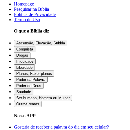
Homepage
Pesquisar na Bíblia
Política de Privacidade
Termo de Uso
O que a Bíblia diz
Ascensão, Elevação, Subida
Conquista
Drogas
Iniquidade
Liberdade
Planos, Fazer planos
Poder da Palavra
Poder de Deus
Saudade
Ser humano, Homem ou Mulher
Outros temas
Nosso APP
Gostaria de receber a palavra do dia em seu celular?