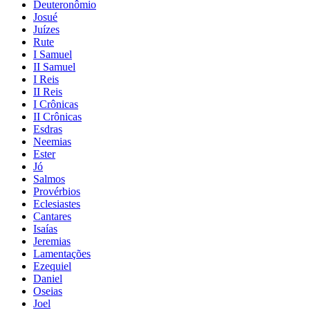
Deuteronômio
Josué
Juízes
Rute
I Samuel
II Samuel
I Reis
II Reis
I Crônicas
II Crônicas
Esdras
Neemias
Ester
Jó
Salmos
Provérbios
Eclesiastes
Cantares
Isaías
Jeremias
Lamentações
Ezequiel
Daniel
Oseias
Joel