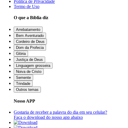
Política de Privacidade
Termo de Uso
O que a Bíblia diz
Arrebatamento
Bem Aventurado
Cordeiro de Deus
Dom da Profecia
Glória
Justiça de Deus
Linguagem grosseira
Noiva de Cristo
Semente
Trindade
Outros temas
Nosso APP
Gostaria de receber a palavra do dia em seu celular?
Faça o download do nosso app abaixo