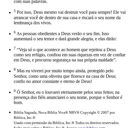
com suas palavras.
5
Por isso, Deus mesmo vai destruir você para sempre! Ele vai
arrancar você de dentro de sua casa e riscará o seu nome da
lembrança dos vivos.
6
As pessoas obedientes a Deus verão o seu fim. Isso
aumentará o seu temor e dará grande alegria, e elas dirão:
7
“Veja só o que acontece ao homem que rejeitou a Deus
como seu refúgio, confiou em suas riquezas em vez de confiar
em Deus, e procurou segurança na sua própria maldade”.
8
Mas eu viverei por muito tempo ainda, protegido pelo
Senhor, como uma oliveira que floresce na casa de Deus;
confio no amor constante e eterno de Deus!
9
Ó Senhor, eu o louvarei eternamente pelos seus feitos; na
presença dos fiéis anunciarei o seu nome, porque o Senhor é
bom.
Biblia Sagrada, Nova Bíblia Viva® NBV® Copyright © 2007 por
Biblica, Inc.®
Usado com permissão da Biblica, Inc.® Todos os direitos reservados.
Saiba mais sobre a Biblica, Inc.®. Acesse:
www.biblica.com