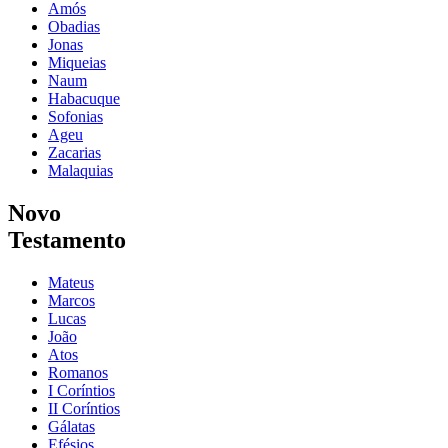
Amós
Obadias
Jonas
Miqueias
Naum
Habacuque
Sofonias
Ageu
Zacarias
Malaquias
Novo
Testamento
Mateus
Marcos
Lucas
João
Atos
Romanos
I Coríntios
II Coríntios
Gálatas
Efésios