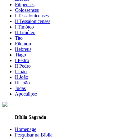
Filipenses
Colossenses
I Tessalonicenses
II Tessalonicenses
I Timóteo
II Timóteo
Tito
Filemon
Hebreus
Tiago
I Pedro
II Pedro
I João
II João
III João
Judas
Apocalipse
Bíblia Sagrada
Homepage
Pesquisar na Bíblia