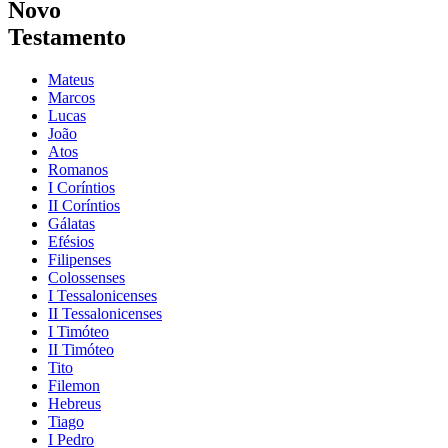
Novo
Testamento
Mateus
Marcos
Lucas
João
Atos
Romanos
I Coríntios
II Coríntios
Gálatas
Efésios
Filipenses
Colossenses
I Tessalonicenses
II Tessalonicenses
I Timóteo
II Timóteo
Tito
Filemon
Hebreus
Tiago
I Pedro