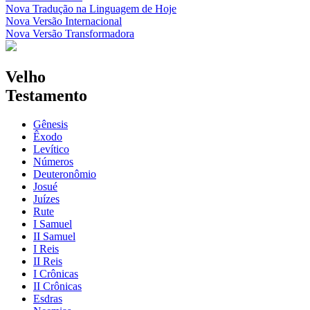
Nova Tradução na Linguagem de Hoje
Nova Versão Internacional
Nova Versão Transformadora
Velho
Testamento
Gênesis
Êxodo
Levítico
Números
Deuteronômio
Josué
Juízes
Rute
I Samuel
II Samuel
I Reis
II Reis
I Crônicas
II Crônicas
Esdras