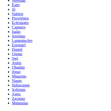
Neemias
Ester
Jó
Salmos
Provérbios
Eclesiastes
Cantares
Isaías
Jeremias
Lamentações
Ezequiel
Daniel
Oseias
Joel
Amós
Obadias
Jonas
Miqueias
Naum
Habacuque
Sofonias
Ageu
Zacarias
Malaquias