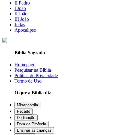
II Pedro
I João
II João
III João
Judas
Apocalipse
Bíblia Sagrada
Homepage
Pesquisar na Bíblia
Política de Privacidade
Termo de Uso
O que a Bíblia diz
Misericórdia
Pecado
Dedicação
Dom da Profecia
Ensinar as crianças