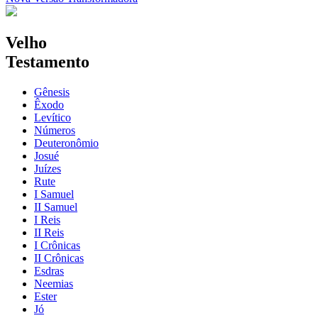
Velho
Testamento
Gênesis
Êxodo
Levítico
Números
Deuteronômio
Josué
Juízes
Rute
I Samuel
II Samuel
I Reis
II Reis
I Crônicas
II Crônicas
Esdras
Neemias
Ester
Jó