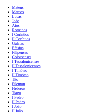
Mateus
Marcos
Lucas
João
Atos
Romanos
I Coríntios
II Coríntios
Gálatas
Efésios
Filipenses
Colossenses
I Tessalonicenses
II Tessalonicenses
I Timóteo
II Timóteo
Tito
Filemon
Hebreus
Tiago
I Pedro
II Pedro
I João
II João