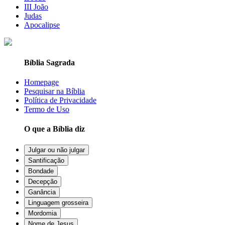
III João
Judas
Apocalipse
Bíblia Sagrada
Homepage
Pesquisar na Bíblia
Política de Privacidade
Termo de Uso
O que a Bíblia diz
Julgar ou não julgar
Santificação
Bondade
Decepção
Ganância
Linguagem grosseira
Mordomia
Nome de Jesus