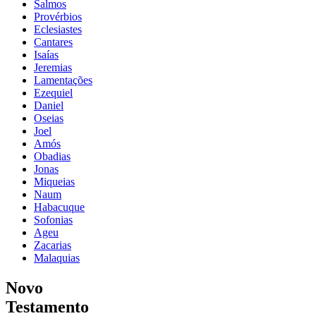
Salmos
Provérbios
Eclesiastes
Cantares
Isaías
Jeremias
Lamentações
Ezequiel
Daniel
Oseias
Joel
Amós
Obadias
Jonas
Miqueias
Naum
Habacuque
Sofonias
Ageu
Zacarias
Malaquias
Novo
Testamento