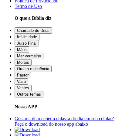
Política de Privacidade
Termo de Uso
O que a Bíblia diz
Chamado de Deus
Infidelidade
Juízo Final
Mãos
Mar vermelho
Mortos
Ordem e decência
Pastor
Vaso
Vestes
Outros temas
Nosso APP
Gostaria de receber a palavra do dia em seu celular?
Faça o download do nosso app abaixo