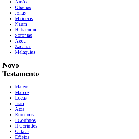
Amós
Obadias
Jonas
Miqueias
Naum
Habacuque
Sofonias
Ageu
Zacarias
Malaquias
Novo
Testamento
Mateus
Marcos
Lucas
João
Atos
Romanos
I Coríntios
II Coríntios
Gálatas
Efésios