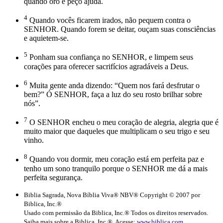
quando oro e peço ajuda.
4
Quando vocês ficarem irados, não pequem contra o
SENHOR. Quando forem se deitar, ouçam suas consciências
e aquietem-se.
5
Ponham sua confiança no SENHOR, e limpem seus
corações para oferecer sacrifícios agradáveis a Deus.
6
Muita gente anda dizendo: “Quem nos fará desfrutar o
bem?” Ó SENHOR, faça a luz do seu rosto brilhar sobre
nós”.
7
O SENHOR encheu o meu coração de alegria, alegria que é
muito maior que daqueles que multiplicam o seu trigo e seu
vinho.
8
Quando vou dormir, meu coração está em perfeita paz e
tenho um sono tranquilo porque o SENHOR me dá a mais
perfeita segurança.
Biblia Sagrada, Nova Bíblia Viva® NBV® Copyright © 2007 por
Biblica, Inc.®
Usado com permissão da Biblica, Inc.® Todos os direitos reservados.
Saiba mais sobre a Biblica, Inc.®. Acesse:
www.biblica.com