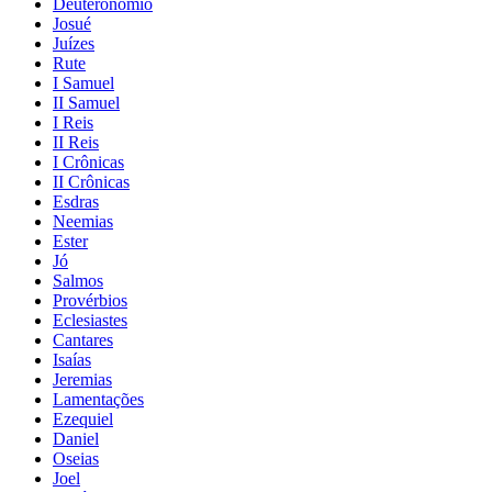
Deuteronômio
Josué
Juízes
Rute
I Samuel
II Samuel
I Reis
II Reis
I Crônicas
II Crônicas
Esdras
Neemias
Ester
Jó
Salmos
Provérbios
Eclesiastes
Cantares
Isaías
Jeremias
Lamentações
Ezequiel
Daniel
Oseias
Joel