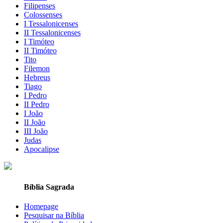
Filipenses
Colossenses
I Tessalonicenses
II Tessalonicenses
I Timóteo
II Timóteo
Tito
Filemon
Hebreus
Tiago
I Pedro
II Pedro
I João
II João
III João
Judas
Apocalipse
Bíblia Sagrada
Homepage
Pesquisar na Bíblia