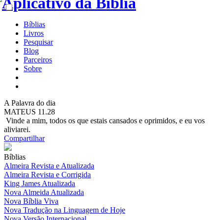
Bíblias
Livros
Pesquisar
Blog
Parceiros
Sobre
A
Palavra do dia
MATEUS 11.28
Vinde a mim, todos os que estais cansados e oprimidos, e eu vos
aliviarei.
Compartilhar
Bíblias
Almeira Revista e Atualizada
Almeira Revista e Corrigida
King James Atualizada
Nova Almeida Atualizada
Nova Bíblia Viva
Nova Tradução na Linguagem de Hoje
Nova Versão Internacional