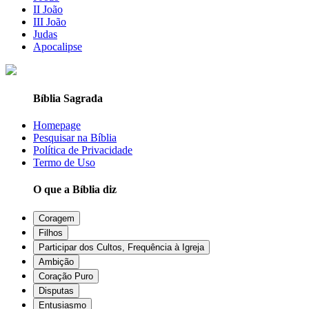
II João
III João
Judas
Apocalipse
Bíblia Sagrada
Homepage
Pesquisar na Bíblia
Política de Privacidade
Termo de Uso
O que a Bíblia diz
Coragem
Filhos
Participar dos Cultos, Frequência à Igreja
Ambição
Coração Puro
Disputas
Entusiasmo