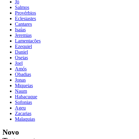
Jó
Salmos
Provérbios
Eclesiastes
Cantares
Isaías
Jeremias
Lamentações
Ezequiel
Daniel
Oseias
Joel
Amós
Obadias
Jonas
Miqueias
Naum
Habacuque
Sofonias
Ageu
Zacarias
Malaquias
Novo