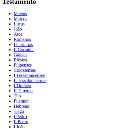
Testamento
Mateus
Marcos
Lucas
João
Atos
Romanos
I Coríntios
II Coríntios
Gálatas
Efésios
Filipenses
Colossenses
I Tessalonicenses
II Tessalonicenses
I Timóteo
II Timóteo
Tito
Filemon
Hebreus
Tiago
I Pedro
II Pedro
I João