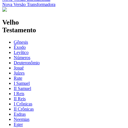
Nova Versão Transformadora
Velho
Testamento
Gênesis
Êxodo
Levítico
Números
Deuteronômio
Josué
Juízes
Rute
I Samuel
II Samuel
I Reis
II Reis
I Crônicas
II Crônicas
Esdras
Neemias
Ester