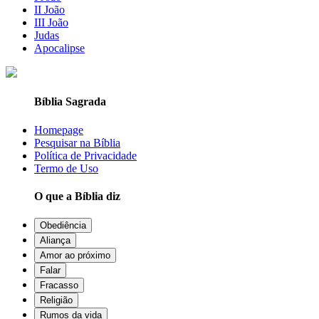
II João
III João
Judas
Apocalipse
Bíblia Sagrada
Homepage
Pesquisar na Bíblia
Política de Privacidade
Termo de Uso
O que a Bíblia diz
Obediência
Aliança
Amor ao próximo
Falar
Fracasso
Religião
Rumos da vida