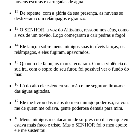
nuvens escuras e carregadas de água.
12
De repente, com a glória da sua presença, as nuvens se
desfizeram com relâmpagos e granizo.
13
O SENHOR, a voz do Altíssimo, ressoou nos céus, como
a voz de um trovão. Logo começaram a cair pedras e fogo!
14
Ele lançou sobre meus inimigos suas terríveis lanças, os
relâmpagos, e eles fugiram, apavorados.
15
Quando ele falou, os mares recuaram. Com a violência da
sua ira, com o sopro do seu furor, foi possível ver o fundo do
mar.
16
Lá do alto ele estendeu sua mão e me segurou; tirou-me
das águas agitadas.
17
Ele me livrou das mãos do meu inimigo poderoso; salvou-
me de quem me odiava, gente poderosa demais para mim.
18
Meus inimigos me atacaram de surpresa no dia em que eu
estava mais fraco e triste. Mas o SENHOR foi o meu apoio;
ele me sustentou.