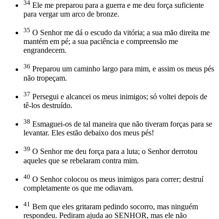
34
Ele me preparou para a guerra e me deu força suficiente
para vergar um arco de bronze.
35
O Senhor me dá o escudo da vitória; a sua mão direita me
mantém em pé; a sua paciência e compreensão me
engrandecem.
36
Preparou um caminho largo para mim, e assim os meus pés
não tropeçam.
37
Persegui e alcancei os meus inimigos; só voltei depois de
tê-los destruído.
38
Esmaguei-os de tal maneira que não tiveram forças para se
levantar. Eles estão debaixo dos meus pés!
39
O Senhor me deu força para a luta; o Senhor derrotou
aqueles que se rebelaram contra mim.
40
O Senhor colocou os meus inimigos para correr; destruí
completamente os que me odiavam.
41
Bem que eles gritaram pedindo socorro, mas ninguém
respondeu. Pediram ajuda ao SENHOR, mas ele não