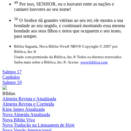
49
Por isso, SENHOR, eu o louvarei entre as nações e
cantarei louvores ao seu nome!
50
O Senhor dá grandes vitórias ao seu rei; ele mostra a sua
bondade ao seu ungido, e continuará mostrando essa mesma
bondade aos seus filhos e netos que ocuparem o seu trono,
para sempre.
Biblia Sagrada, Nova Bíblia Viva® NBV® Copyright © 2007 por
Biblica, Inc.®
Usado com permissão da Biblica, Inc.® Todos os direitos reservados.
Saiba mais sobre a Biblica, Inc.®. Acesse:
www.biblica.com
Salmos 17
Capítulos
Salmos 19
Bíblias
Almeira Revista e Atualizada
Almeira Revista e Corrigida
King James Atualizada
Nova Almeida Atualizada
Nova Bíblia Viva
Nova Tradução na Linguagem de Hoje
Nova Versão Internacional