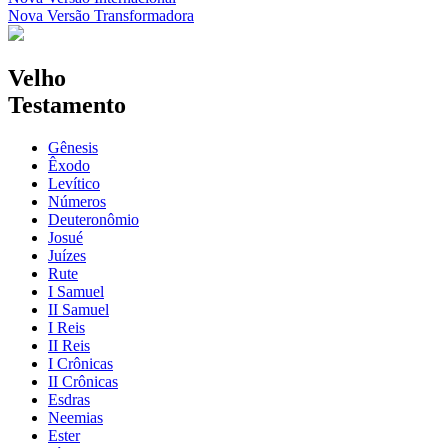
Nova Versão Transformadora
Velho
Testamento
Gênesis
Êxodo
Levítico
Números
Deuteronômio
Josué
Juízes
Rute
I Samuel
II Samuel
I Reis
II Reis
I Crônicas
II Crônicas
Esdras
Neemias
Ester