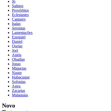
Jó
Salmos
Provérbios
Eclesiastes
Cantares
Isaías
Jeremias
Lamentações
Ezequiel
Daniel
Oseias
Joel
Amós
Obadias
Jonas
Miqueias
Naum
Habacuque
Sofonias
Ageu
Zacarias
Malaquias
Novo