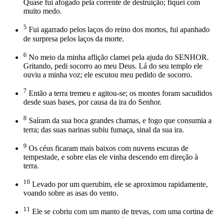
Quase fui afogado pela corrente de destruição; fiquei com
muito medo.
5
Fui agarrado pelos laços do reino dos mortos, fui apanhado
de surpresa pelos laços da morte.
6
No meio da minha aflição clamei pela ajuda do SENHOR.
Gritando, pedi socorro ao meu Deus. Lá do seu templo ele
ouviu a minha voz; ele escutou meu pedido de socorro.
7
Então a terra tremeu e agitou-se; os montes foram sacudidos
desde suas bases, por causa da ira do Senhor.
8
Saíram da sua boca grandes chamas, e fogo que consumia a
terra; das suas narinas subiu fumaça, sinal da sua ira.
9
Os céus ficaram mais baixos com nuvens escuras de
tempestade, e sobre elas ele vinha descendo em direção à
terra.
10
Levado por um querubim, ele se aproximou rapidamente,
voando sobre as asas do vento.
11
Ele se cobriu com um manto de trevas, com uma cortina de