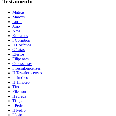
Testamento
Mateus
Marcos
Lucas
João
Atos
Romanos
I Coríntios
II Coríntios
Gálatas
Efésios
Filipenses
Colossenses
I Tessalonicenses
II Tessalonicenses
I Timóteo
II Timóteo
Tito
Filemon
Hebreus
Tiago
I Pedro
II Pedro
I João