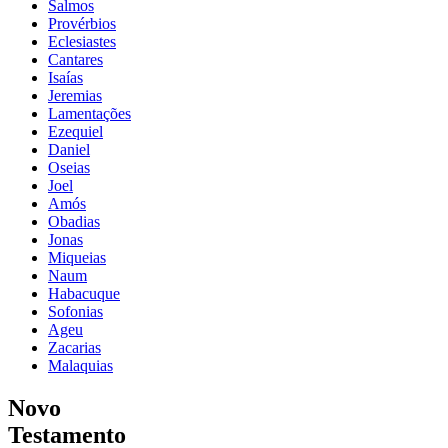
Salmos
Provérbios
Eclesiastes
Cantares
Isaías
Jeremias
Lamentações
Ezequiel
Daniel
Oseias
Joel
Amós
Obadias
Jonas
Miqueias
Naum
Habacuque
Sofonias
Ageu
Zacarias
Malaquias
Novo
Testamento