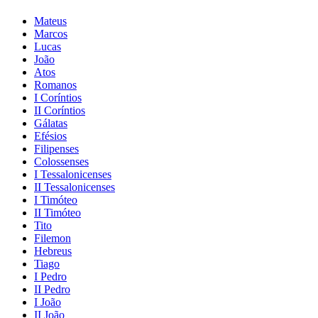
Mateus
Marcos
Lucas
João
Atos
Romanos
I Coríntios
II Coríntios
Gálatas
Efésios
Filipenses
Colossenses
I Tessalonicenses
II Tessalonicenses
I Timóteo
II Timóteo
Tito
Filemon
Hebreus
Tiago
I Pedro
II Pedro
I João
II João