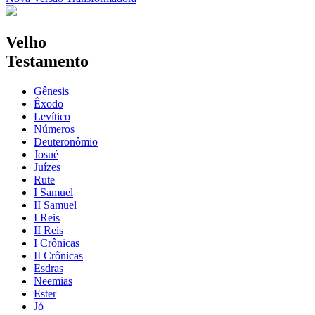
Velho
Testamento
Gênesis
Êxodo
Levítico
Números
Deuteronômio
Josué
Juízes
Rute
I Samuel
II Samuel
I Reis
II Reis
I Crônicas
II Crônicas
Esdras
Neemias
Ester
Jó