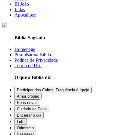
III João
Judas
Apocalipse
Bíblia Sagrada
Homepage
Pesquisar na Bíblia
Política de Privacidade
Termo de Uso
O que a Bíblia diz
Participar dos Cultos, Frequência à Igreja
Amor próprio
Boas novas
Cuidado de Deus
Encerrar o dia
Luto
Otimismo
Pastorear