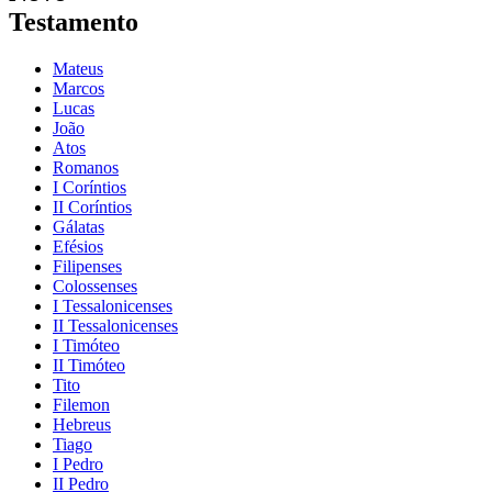
Testamento
Mateus
Marcos
Lucas
João
Atos
Romanos
I Coríntios
II Coríntios
Gálatas
Efésios
Filipenses
Colossenses
I Tessalonicenses
II Tessalonicenses
I Timóteo
II Timóteo
Tito
Filemon
Hebreus
Tiago
I Pedro
II Pedro