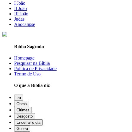
I João
II João
III João
Judas
Apocalipse
Bíblia Sagrada
Homepage
Pesquisar na Bíblia
Política de Privacidade
Termo de Uso
O que a Bíblia diz
Ira
Obras
Ciúmes
Desgosto
Encerrar o dia
Guerra