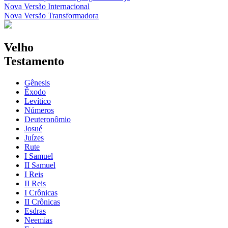
Nova Versão Internacional
Nova Versão Transformadora
Velho
Testamento
Gênesis
Êxodo
Levítico
Números
Deuteronômio
Josué
Juízes
Rute
I Samuel
II Samuel
I Reis
II Reis
I Crônicas
II Crônicas
Esdras
Neemias