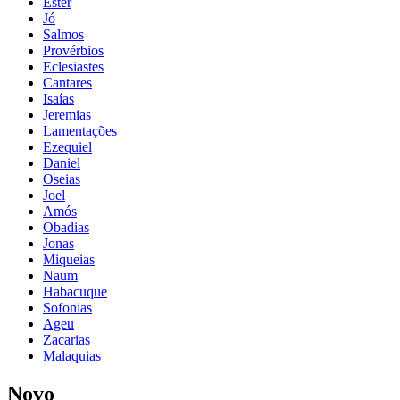
Ester
Jó
Salmos
Provérbios
Eclesiastes
Cantares
Isaías
Jeremias
Lamentações
Ezequiel
Daniel
Oseias
Joel
Amós
Obadias
Jonas
Miqueias
Naum
Habacuque
Sofonias
Ageu
Zacarias
Malaquias
Novo