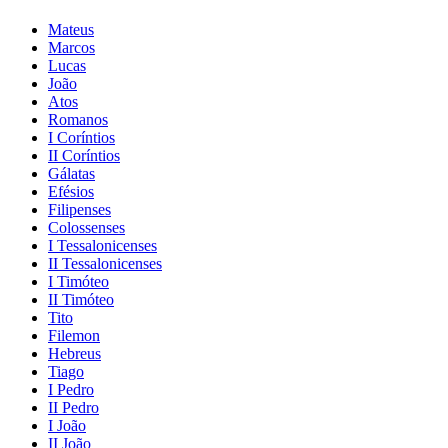
Mateus
Marcos
Lucas
João
Atos
Romanos
I Coríntios
II Coríntios
Gálatas
Efésios
Filipenses
Colossenses
I Tessalonicenses
II Tessalonicenses
I Timóteo
II Timóteo
Tito
Filemon
Hebreus
Tiago
I Pedro
II Pedro
I João
II João