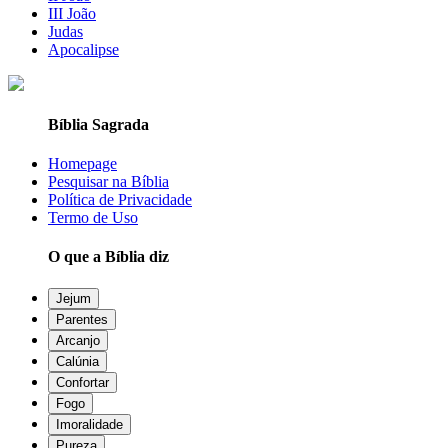
III João
Judas
Apocalipse
Bíblia Sagrada
Homepage
Pesquisar na Bíblia
Política de Privacidade
Termo de Uso
O que a Bíblia diz
Jejum
Parentes
Arcanjo
Calúnia
Confortar
Fogo
Imoralidade
Pureza