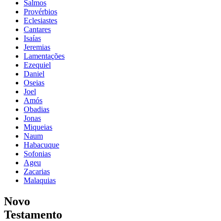
Salmos
Provérbios
Eclesiastes
Cantares
Isaías
Jeremias
Lamentações
Ezequiel
Daniel
Oseias
Joel
Amós
Obadias
Jonas
Miqueias
Naum
Habacuque
Sofonias
Ageu
Zacarias
Malaquias
Novo
Testamento