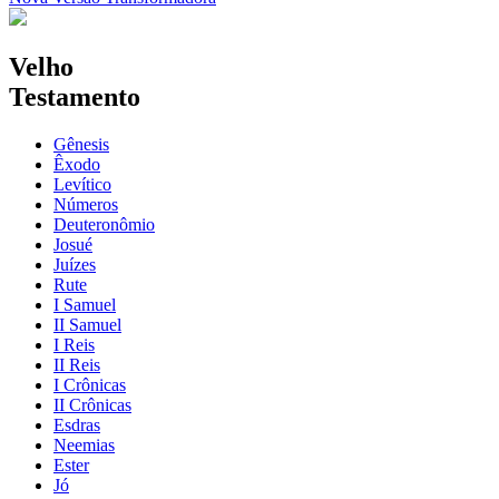
Velho
Testamento
Gênesis
Êxodo
Levítico
Números
Deuteronômio
Josué
Juízes
Rute
I Samuel
II Samuel
I Reis
II Reis
I Crônicas
II Crônicas
Esdras
Neemias
Ester
Jó