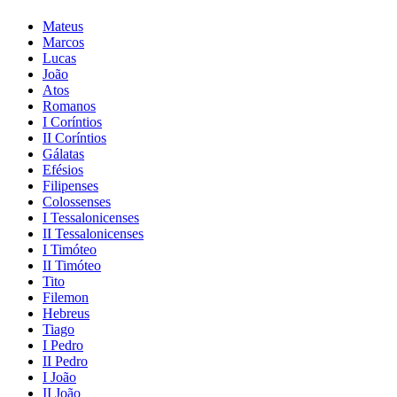
Mateus
Marcos
Lucas
João
Atos
Romanos
I Coríntios
II Coríntios
Gálatas
Efésios
Filipenses
Colossenses
I Tessalonicenses
II Tessalonicenses
I Timóteo
II Timóteo
Tito
Filemon
Hebreus
Tiago
I Pedro
II Pedro
I João
II João