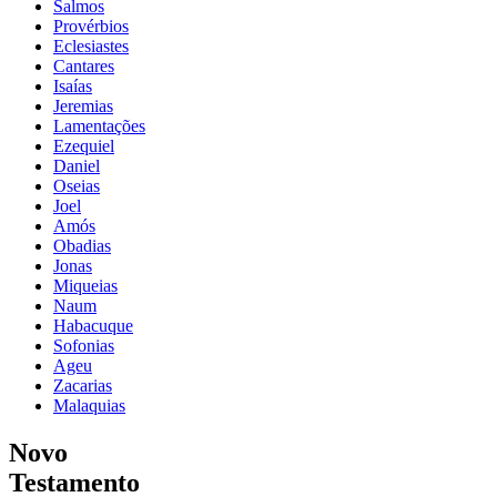
Salmos
Provérbios
Eclesiastes
Cantares
Isaías
Jeremias
Lamentações
Ezequiel
Daniel
Oseias
Joel
Amós
Obadias
Jonas
Miqueias
Naum
Habacuque
Sofonias
Ageu
Zacarias
Malaquias
Novo
Testamento