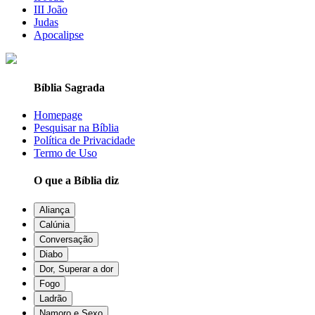
III João
Judas
Apocalipse
Bíblia Sagrada
Homepage
Pesquisar na Bíblia
Política de Privacidade
Termo de Uso
O que a Bíblia diz
Aliança
Calúnia
Conversação
Diabo
Dor, Superar a dor
Fogo
Ladrão
Namoro e Sexo