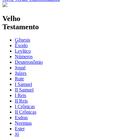
Velho
Testamento
Gênesis
Êxodo
Levítico
Números
Deuteronômio
Josué
Juízes
Rute
I Samuel
II Samuel
I Reis
II Reis
I Crônicas
II Crônicas
Esdras
Neemias
Ester
Jó