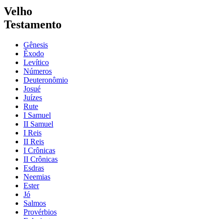
Velho
Testamento
Gênesis
Êxodo
Levítico
Números
Deuteronômio
Josué
Juízes
Rute
I Samuel
II Samuel
I Reis
II Reis
I Crônicas
II Crônicas
Esdras
Neemias
Ester
Jó
Salmos
Provérbios