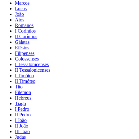
Marcos
Lucas
João
Atos
Romanos
I Coríntios
II Coríntios
Gálatas
Efésios
Filipenses
Colossenses
I Tessalonicenses
II Tessalonicenses
I Timóteo
II Timóteo
Tito
Filemon
Hebreus
Tiago
I Pedro
II Pedro
I João
II João
III João
Judas