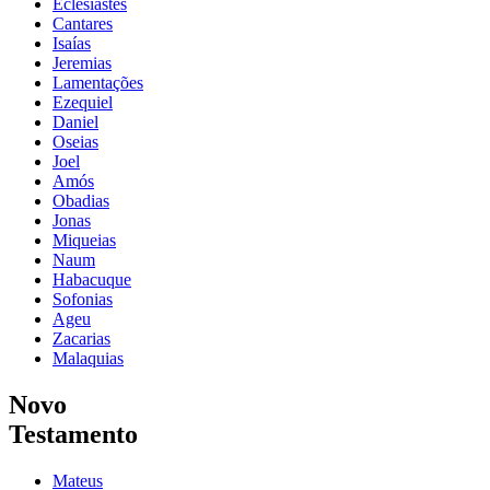
Eclesiastes
Cantares
Isaías
Jeremias
Lamentações
Ezequiel
Daniel
Oseias
Joel
Amós
Obadias
Jonas
Miqueias
Naum
Habacuque
Sofonias
Ageu
Zacarias
Malaquias
Novo
Testamento
Mateus