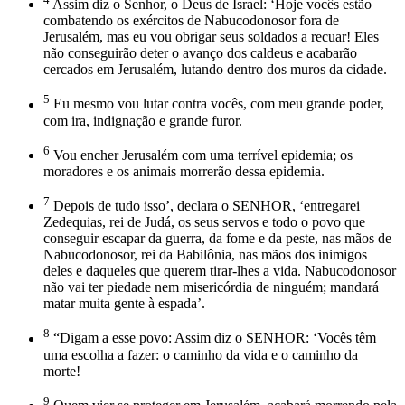
Assim diz o Senhor, o Deus de Israel: ‘Hoje vocês estão
combatendo os exércitos de Nabucodonosor fora de
Jerusalém, mas eu vou obrigar seus soldados a recuar! Eles
não conseguirão deter o avanço dos caldeus e acabarão
cercados em Jerusalém, lutando dentro dos muros da cidade.
5
Eu mesmo vou lutar contra vocês, com meu grande poder,
com ira, indignação e grande furor.
6
Vou encher Jerusalém com uma terrível epidemia; os
moradores e os animais morrerão dessa epidemia.
7
Depois de tudo isso’, declara o SENHOR, ‘entregarei
Zedequias, rei de Judá, os seus servos e todo o povo que
conseguir escapar da guerra, da fome e da peste, nas mãos de
Nabucodonosor, rei da Babilônia, nas mãos dos inimigos
deles e daqueles que querem tirar-lhes a vida. Nabucodonosor
não vai ter piedade nem misericórdia de ninguém; mandará
matar muita gente à espada’.
8
“Digam a esse povo: Assim diz o SENHOR: ‘Vocês têm
uma escolha a fazer: o caminho da vida e o caminho da
morte!
9