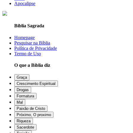
Apocalipse
Bíblia Sagrada
Homepage
Pesquisar na Bíblia
Política de Privacidade
Termo de Uso
O que a Bíblia diz
Graça
Crescimento Espiritual
Drogas
Formatura
Mal
Paixão de Cristo
Próximo, O proximo
Riqueza
Sacerdote