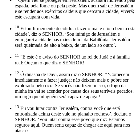
Quem vier se proteger em Jerusalém, acabará morrendo pela
espada, pela fome ou pela peste. Mas quem sair de Jerusalém
e se render aos exércitos caldeus que cercam a cidade, viverá;
este escapará com vida.
10
Estou firmemente decidido a fazer o mal e não o bem a esta
cidade’, diz o SENHOR. ‘Sou inimigo de Jerusalém e
entregarei a cidade nas mãos do rei da Babilônia. Jerusalém
será queimada de alto a baixo, de um lado ao outro’.
11
“E este é o aviso do SENHOR ao rei de Judá e à família
real: Ouçam o que diz o SENHOR!
12
Ó dinastia de Davi, assim diz o SENHOR: “ ‘Comecem
imediatamente a fazer justiça; não deixem mais o pobre ser
explorado pelo rico. Se vocês não fizerem isso, o fogo da
minha ira vai se acender por causa dos seus terríveis pecados,
um fogo que ninguém será capaz de apagar!
13
Eu vou lutar contra Jerusalém, contra você que está
entronizada acima deste vale no planalto rochoso’, declara o
SENHOR. ‘Vou lutar contra esse povo que diz: Estamos
seguros aqui. Quem seria capaz de chegar até aqui para nos
atacar?