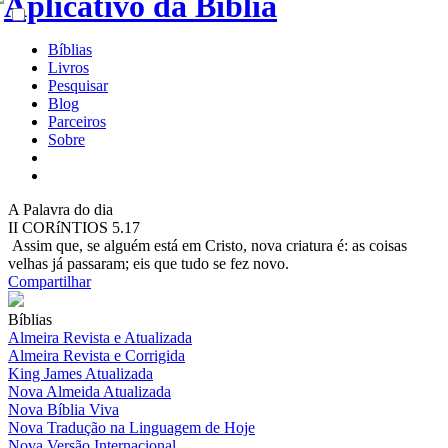
Bíblias
Livros
Pesquisar
Blog
Parceiros
Sobre
A
Palavra do dia
II CORíNTIOS 5.17
Assim que, se alguém está em Cristo, nova criatura é: as coisas
velhas já passaram; eis que tudo se fez novo.
Compartilhar
Bíblias
Almeira Revista e Atualizada
Almeira Revista e Corrigida
King James Atualizada
Nova Almeida Atualizada
Nova Bíblia Viva
Nova Tradução na Linguagem de Hoje
Nova Versão Internacional