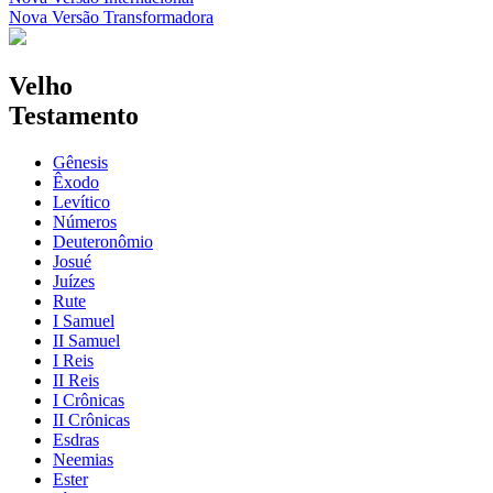
Nova Versão Transformadora
Velho
Testamento
Gênesis
Êxodo
Levítico
Números
Deuteronômio
Josué
Juízes
Rute
I Samuel
II Samuel
I Reis
II Reis
I Crônicas
II Crônicas
Esdras
Neemias
Ester