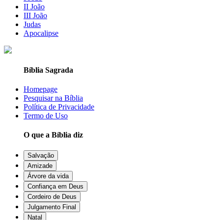
II João
III João
Judas
Apocalipse
Bíblia Sagrada
Homepage
Pesquisar na Bíblia
Política de Privacidade
Termo de Uso
O que a Bíblia diz
Salvação
Amizade
Árvore da vida
Confiança em Deus
Cordeiro de Deus
Julgamento Final
Natal