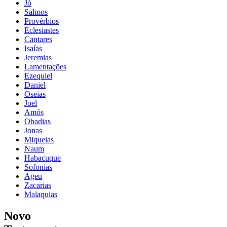
Jó
Salmos
Provérbios
Eclesiastes
Cantares
Isaías
Jeremias
Lamentações
Ezequiel
Daniel
Oseias
Joel
Amós
Obadias
Jonas
Miqueias
Naum
Habacuque
Sofonias
Ageu
Zacarias
Malaquias
Novo