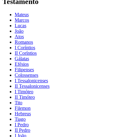
Testamento
Mateus
Marcos
Lucas
João
Atos
Romanos
I Coríntios
II Coríntios
Gálatas
Efésios
Filipenses
Colossenses
I Tessalonicenses
II Tessalonicenses
I Timóteo
II Timóteo
Tito
Filemon
Hebreus
Tiago
I Pedro
II Pedro
I João