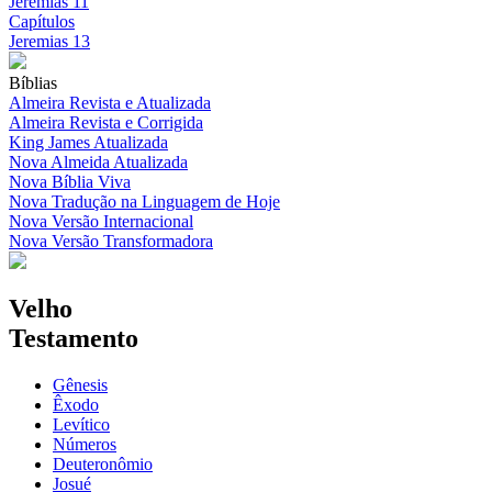
Jeremias 11
Capítulos
Jeremias 13
Bíblias
Almeira Revista e Atualizada
Almeira Revista e Corrigida
King James Atualizada
Nova Almeida Atualizada
Nova Bíblia Viva
Nova Tradução na Linguagem de Hoje
Nova Versão Internacional
Nova Versão Transformadora
Velho
Testamento
Gênesis
Êxodo
Levítico
Números
Deuteronômio
Josué