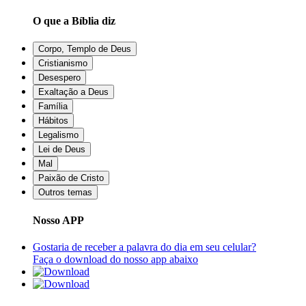
O que a Bíblia diz
Corpo, Templo de Deus
Cristianismo
Desespero
Exaltação a Deus
Família
Hábitos
Legalismo
Lei de Deus
Mal
Paixão de Cristo
Outros temas
Nosso APP
Gostaria de receber a palavra do dia em seu celular?
Faça o download do nosso app abaixo