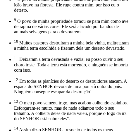
leão bravo na floresta. Ele ruge contra mim, por isso eu o
detesto.
9
O povo de minha propriedade tornou-se para mim como ave
de rapina de várias cores. Ele será atacado por bandos de
animais selvagens para o devorarem.
10
Muitos pastores destruíram a minha bela vinha, maltrataram
a minha terra escolhida e fizeram dela um deserto devastado.
11
Deixaram a terra devastada e vazia; eu posso ouvir o seu
choro triste. Toda a terra está morrendo, e ninguém se importa
com isso.
12
Em todas as planícies do deserto os destruidores atacam. A
espada do SENHOR devora de uma ponta à outra do país.
Ninguém consegue escapar da destruição!
13
O meu povo semeou trigo, mas acabou colhendo espinhos.
Esforçaram-se muito, mas de nada adiantou todo o seu
trabalho. A colheita deles de nada valeu, porque o fogo da ira
do SENHOR está sobre eles”.
14
Assim diz o SENHOR a respeito de todos os meus