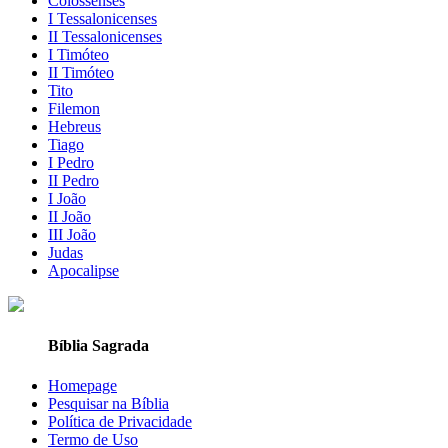
Colossenses
I Tessalonicenses
II Tessalonicenses
I Timóteo
II Timóteo
Tito
Filemon
Hebreus
Tiago
I Pedro
II Pedro
I João
II João
III João
Judas
Apocalipse
Bíblia Sagrada
Homepage
Pesquisar na Bíblia
Política de Privacidade
Termo de Uso