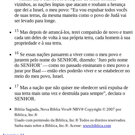
vizinhos, as nações ímpias que atacam e roubam a herança
que dei a Israel, o meu povo: “Eu vou expulsar todos vocês
de suas terras, da mesma maneira como o povo de Judá vai
ser levado para longe.
15
Mas depois de arrancá-los, terei compaixão de novo e trarei
cada um deles de volta à sua própria terra, cada homem à sua
propriedade e à sua terra.
16
Se essas nações passarem a viver como o meu povo e
jurarem pelo nome do SENHOR, dizendo: ‘Juro pelo nome
do SENHOR’ — como no passado ensinaram o meu povo a
jurar por Baal — então eles poderão viver e se estabelecer no
meio do meu povo, Israel.
17
Mas a nação que não quiser me obedecer será expulsa de
sua terra mais uma vez e destruída para sempre”, declara o
SENHOR.
Biblia Sagrada, Nova Bíblia Viva® NBV® Copyright © 2007 por
Biblica, Inc.®
Usado com permissão da Biblica, Inc.® Todos os direitos reservados.
Saiba mais sobre a Biblica, Inc.®. Acesse:
www.biblica.com