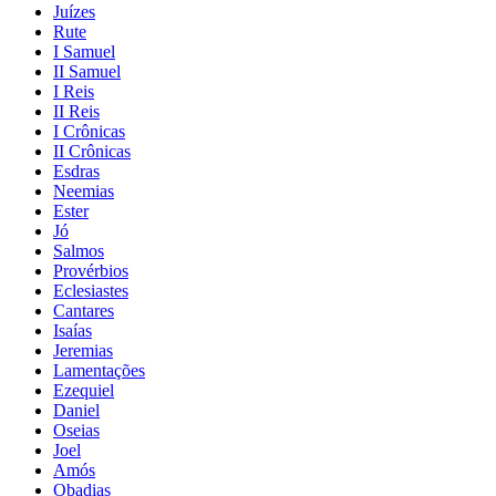
Juízes
Rute
I Samuel
II Samuel
I Reis
II Reis
I Crônicas
II Crônicas
Esdras
Neemias
Ester
Jó
Salmos
Provérbios
Eclesiastes
Cantares
Isaías
Jeremias
Lamentações
Ezequiel
Daniel
Oseias
Joel
Amós
Obadias