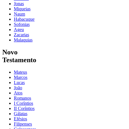
Jonas
Miqueias
Naum
Habacuque
Sofonias
Ageu
Zacarias
Malaquias
Novo
Testamento
Mateus
Marcos
Lucas
João
Atos
Romanos
I Coríntios
II Coríntios
Gálatas
Efésios
Filipenses