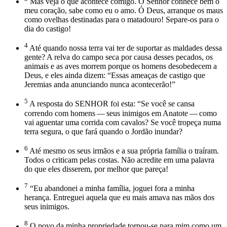
Mas veja o que acontece comigo. O Senhor conhece bem o
meu coração, sabe como eu o amo. Ó Deus, arranque os maus
como ovelhas destinadas para o matadouro! Separe-os para o
dia do castigo!
4
Até quando nossa terra vai ter de suportar as maldades dessa
gente? A relva do campo seca por causa desses pecados, os
animais e as aves morrem porque os homens desobedecem a
Deus, e eles ainda dizem: “Essas ameaças de castigo que
Jeremias anda anunciando nunca acontecerão!”
5
A resposta do SENHOR foi esta: “Se você se cansa
correndo com homens — seus inimigos em Anatote — como
vai aguentar uma corrida com cavalos? Se você tropeça numa
terra segura, o que fará quando o Jordão inundar?
6
Até mesmo os seus irmãos e a sua própria família o traíram.
Todos o criticam pelas costas. Não acredite em uma palavra
do que eles disserem, por melhor que pareça!
7
“Eu abandonei a minha família, joguei fora a minha
herança. Entreguei aquela que eu mais amava nas mãos dos
seus inimigos.
8
O povo da minha propriedade tornou-se para mim como um