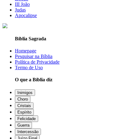
III João
Judas
Apocalipse
Bíblia Sagrada
Homepage
Pesquisar na Bíblia
Política de Privacidade
Termo de Uso
O que a Bíblia diz
Inimigos
Choro
Cristais
Espírito
Felicidade
Guerra
Intercessão
Juízo Final