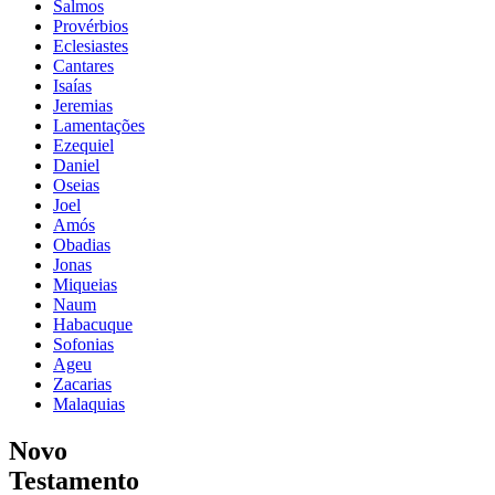
Salmos
Provérbios
Eclesiastes
Cantares
Isaías
Jeremias
Lamentações
Ezequiel
Daniel
Oseias
Joel
Amós
Obadias
Jonas
Miqueias
Naum
Habacuque
Sofonias
Ageu
Zacarias
Malaquias
Novo
Testamento