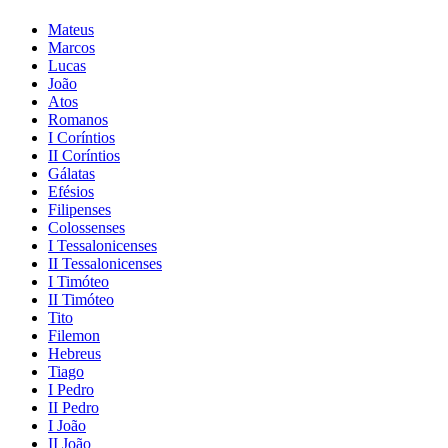
Mateus
Marcos
Lucas
João
Atos
Romanos
I Coríntios
II Coríntios
Gálatas
Efésios
Filipenses
Colossenses
I Tessalonicenses
II Tessalonicenses
I Timóteo
II Timóteo
Tito
Filemon
Hebreus
Tiago
I Pedro
II Pedro
I João
II João