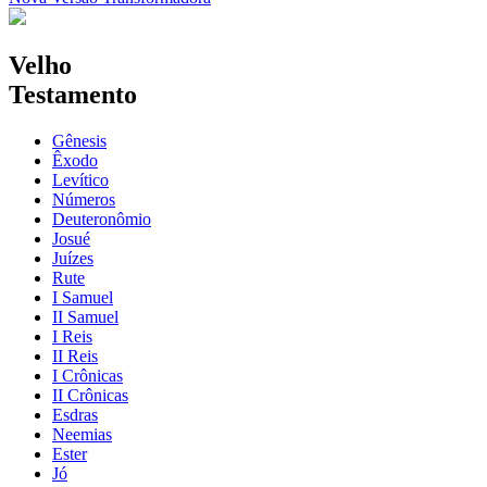
Velho
Testamento
Gênesis
Êxodo
Levítico
Números
Deuteronômio
Josué
Juízes
Rute
I Samuel
II Samuel
I Reis
II Reis
I Crônicas
II Crônicas
Esdras
Neemias
Ester
Jó