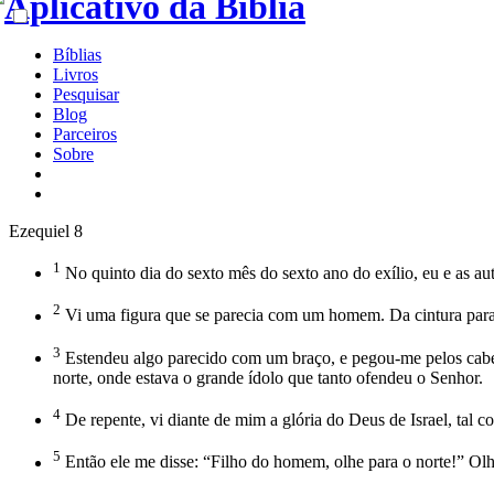
Bíblias
Livros
Pesquisar
Blog
Parceiros
Sobre
Ezequiel 8
1
No quinto dia do sexto mês do sexto ano do exílio, eu e as
2
Vi uma figura que se parecia com um homem. Da cintura para b
3
Estendeu algo parecido com um braço, e pegou-me pelos cabelo
norte, onde estava o grande ídolo que tanto ofendeu o Senhor.
4
De repente, vi diante de mim a glória do Deus de Israel, tal co
5
Então ele me disse: “Filho do homem, olhe para o norte!” Olhei