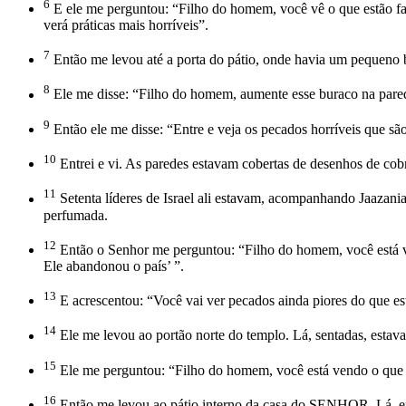
6
E ele me perguntou: “Filho do homem, você vê o que estão fa
verá práticas mais horríveis”.
7
Então me levou até a porta do pátio, onde havia um pequeno 
8
Ele me disse: “Filho do homem, aumente esse buraco na pared
9
Então ele me disse: “Entre e veja os pecados horríveis que sã
10
Entrei e vi. As paredes estavam cobertas de desenhos de cobr
11
Setenta líderes de Israel ali estavam, acompanhando Jaazani
perfumada.
12
Então o Senhor me perguntou: “Filho do homem, você está v
Ele abandonou o país’ ”.
13
E acrescentou: “Você vai ver pecados ainda piores do que es
14
Ele me levou ao portão norte do templo. Lá, sentadas, esta
15
Ele me perguntou: “Filho do homem, você está vendo o que e
16
Então me levou ao pátio interno da casa do SENHOR. Lá, ent