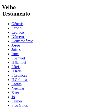
Velho
Testamento
Gênesis
Êxodo
Levítico
Números
Deuteronômio
Josué
Juízes
Rute
I Samuel
II Samuel
I Reis
II Reis
I Crônicas
II Crônicas
Esdras
Neemias
Ester
Jó
Salmos
Provérbios