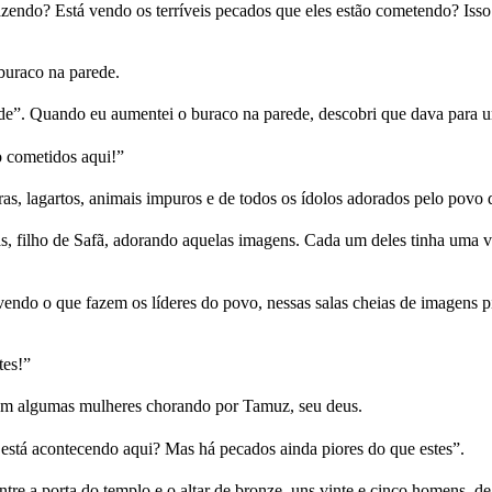
zendo? Está vendo os terríveis pecados que eles estão cometendo? Iss
buraco na parede.
e”. Quando eu aumentei o buraco na parede, descobri que dava para um
o cometidos aqui!”
as, lagartos, animais impuros e de todos os ídolos adorados pelo povo d
as, filho de Safã, adorando aquelas imagens. Cada um deles tinha uma 
endo o que fazem os líderes do povo, nessas salas cheias de imagen
tes!”
vam algumas mulheres chorando por Tamuz, seu deus.
stá acontecendo aqui? Mas há pecados ainda piores do que estes”.
re a porta do templo e o altar de bronze, uns vinte e cinco homens, d