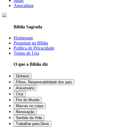
Judas
Apocalipse
Bíblia Sagrada
Homepage
Pesquisar na Bíblia
Política de Privacidade
Termo de Uso
O que a Bíblia diz
Dinheiro
Filhos, Responsabilidade dos pais
Aniversário
Cruz
Fim do Mundo
Marcas no corpo
Renovação
Sentido da Vida
Trabalhar para Deus