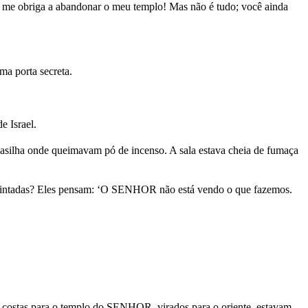
o me obriga a abandonar o meu templo! Mas não é tudo; você ainda
a porta secreta.
e Israel.
vasilha onde queimavam pó de incenso. A sala estava cheia de fumaça
s pintadas? Eles pensam: ‘O SENHOR não está vendo o que fazemos.
e costas para o templo do SENHOR, virados para o oriente, estavam