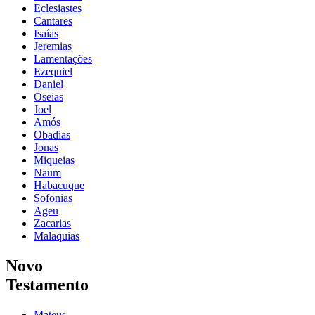
Eclesiastes
Cantares
Isaías
Jeremias
Lamentações
Ezequiel
Daniel
Oseias
Joel
Amós
Obadias
Jonas
Miqueias
Naum
Habacuque
Sofonias
Ageu
Zacarias
Malaquias
Novo
Testamento
Mateus