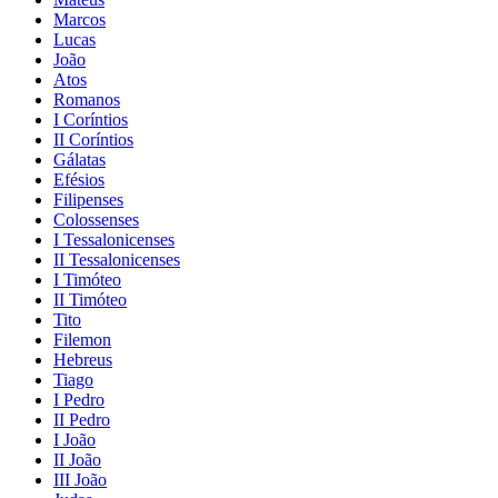
Marcos
Lucas
João
Atos
Romanos
I Coríntios
II Coríntios
Gálatas
Efésios
Filipenses
Colossenses
I Tessalonicenses
II Tessalonicenses
I Timóteo
II Timóteo
Tito
Filemon
Hebreus
Tiago
I Pedro
II Pedro
I João
II João
III João