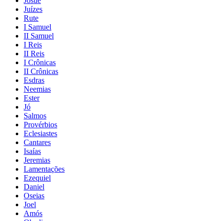
Josué
Juízes
Rute
I Samuel
II Samuel
I Reis
II Reis
I Crônicas
II Crônicas
Esdras
Neemias
Ester
Jó
Salmos
Provérbios
Eclesiastes
Cantares
Isaías
Jeremias
Lamentações
Ezequiel
Daniel
Oseias
Joel
Amós