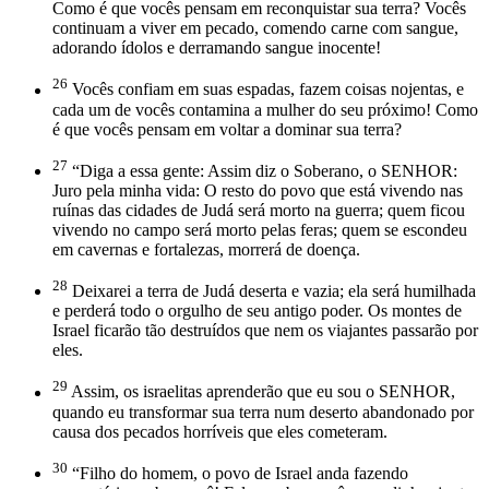
Como é que vocês pensam em reconquistar sua terra? Vocês
continuam a viver em pecado, comendo carne com sangue,
adorando ídolos e derramando sangue inocente!
26
Vocês confiam em suas espadas, fazem coisas nojentas, e
cada um de vocês contamina a mulher do seu próximo! Como
é que vocês pensam em voltar a dominar sua terra?
27
“Diga a essa gente: Assim diz o Soberano, o SENHOR:
Juro pela minha vida: O resto do povo que está vivendo nas
ruínas das cidades de Judá será morto na guerra; quem ficou
vivendo no campo será morto pelas feras; quem se escondeu
em cavernas e fortalezas, morrerá de doença.
28
Deixarei a terra de Judá deserta e vazia; ela será humilhada
e perderá todo o orgulho de seu antigo poder. Os montes de
Israel ficarão tão destruídos que nem os viajantes passarão por
eles.
29
Assim, os israelitas aprenderão que eu sou o SENHOR,
quando eu transformar sua terra num deserto abandonado por
causa dos pecados horríveis que eles cometeram.
30
“Filho do homem, o povo de Israel anda fazendo