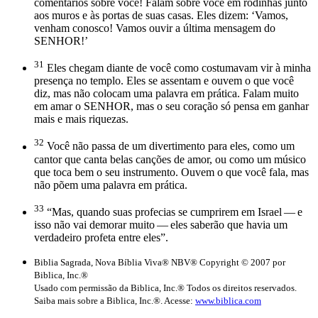
comentários sobre você! Falam sobre você em rodinhas junto
aos muros e às portas de suas casas. Eles dizem: ‘Vamos,
venham conosco! Vamos ouvir a última mensagem do
SENHOR!’
31
Eles chegam diante de você como costumavam vir à minha
presença no templo. Eles se assentam e ouvem o que você
diz, mas não colocam uma palavra em prática. Falam muito
em amar o SENHOR, mas o seu coração só pensa em ganhar
mais e mais riquezas.
32
Você não passa de um divertimento para eles, como um
cantor que canta belas canções de amor, ou como um músico
que toca bem o seu instrumento. Ouvem o que você fala, mas
não põem uma palavra em prática.
33
“Mas, quando suas profecias se cumprirem em Israel — e
isso não vai demorar muito — eles saberão que havia um
verdadeiro profeta entre eles”.
Biblia Sagrada, Nova Bíblia Viva® NBV® Copyright © 2007 por
Biblica, Inc.®
Usado com permissão da Biblica, Inc.® Todos os direitos reservados.
Saiba mais sobre a Biblica, Inc.®. Acesse:
www.biblica.com