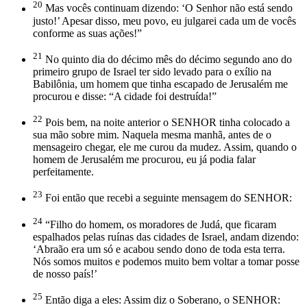
20
Mas vocês continuam dizendo: ‘O Senhor não está sendo
justo!’ Apesar disso, meu povo, eu julgarei cada um de vocês
conforme as suas ações!”
21
No quinto dia do décimo mês do décimo segundo ano do
primeiro grupo de Israel ter sido levado para o exílio na
Babilônia, um homem que tinha escapado de Jerusalém me
procurou e disse: “A cidade foi destruída!”
22
Pois bem, na noite anterior o SENHOR tinha colocado a
sua mão sobre mim. Naquela mesma manhã, antes de o
mensageiro chegar, ele me curou da mudez. Assim, quando o
homem de Jerusalém me procurou, eu já podia falar
perfeitamente.
23
Foi então que recebi a seguinte mensagem do SENHOR:
24
“Filho do homem, os moradores de Judá, que ficaram
espalhados pelas ruínas das cidades de Israel, andam dizendo:
‘Abraão era um só e acabou sendo dono de toda esta terra.
Nós somos muitos e podemos muito bem voltar a tomar posse
de nosso país!’
25
Então diga a eles: Assim diz o Soberano, o SENHOR: