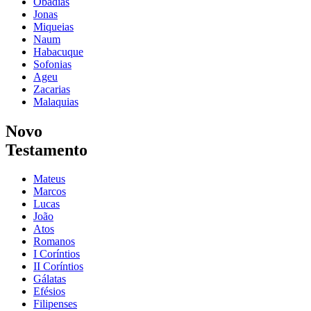
Obadias
Jonas
Miqueias
Naum
Habacuque
Sofonias
Ageu
Zacarias
Malaquias
Novo
Testamento
Mateus
Marcos
Lucas
João
Atos
Romanos
I Coríntios
II Coríntios
Gálatas
Efésios
Filipenses