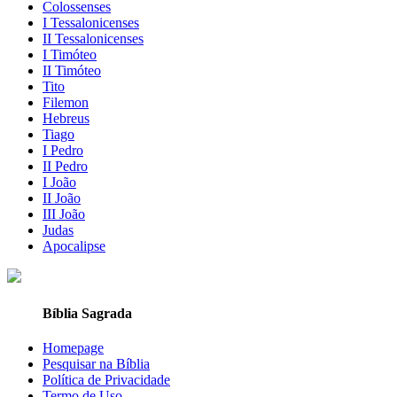
Colossenses
I Tessalonicenses
II Tessalonicenses
I Timóteo
II Timóteo
Tito
Filemon
Hebreus
Tiago
I Pedro
II Pedro
I João
II João
III João
Judas
Apocalipse
Bíblia Sagrada
Homepage
Pesquisar na Bíblia
Política de Privacidade
Termo de Uso