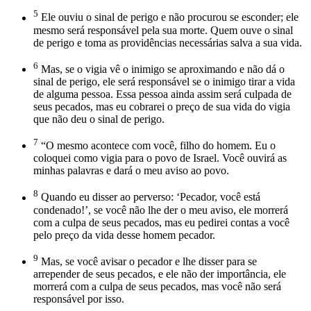
5
Ele ouviu o sinal de perigo e não procurou se esconder; ele
mesmo será responsável pela sua morte. Quem ouve o sinal
de perigo e toma as providências necessárias salva a sua vida.
6
Mas, se o vigia vê o inimigo se aproximando e não dá o
sinal de perigo, ele será responsável se o inimigo tirar a vida
de alguma pessoa. Essa pessoa ainda assim será culpada de
seus pecados, mas eu cobrarei o preço de sua vida do vigia
que não deu o sinal de perigo.
7
“O mesmo acontece com você, filho do homem. Eu o
coloquei como vigia para o povo de Israel. Você ouvirá as
minhas palavras e dará o meu aviso ao povo.
8
Quando eu disser ao perverso: ‘Pecador, você está
condenado!’, se você não lhe der o meu aviso, ele morrerá
com a culpa de seus pecados, mas eu pedirei contas a você
pelo preço da vida desse homem pecador.
9
Mas, se você avisar o pecador e lhe disser para se
arrepender de seus pecados, e ele não der importância, ele
morrerá com a culpa de seus pecados, mas você não será
responsável por isso.