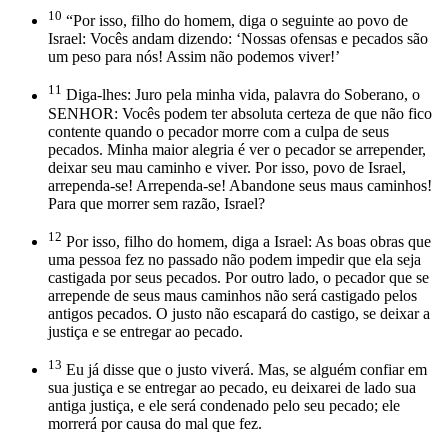
10
“Por isso, filho do homem, diga o seguinte ao povo de
Israel: Vocês andam dizendo: ‘Nossas ofensas e pecados são
um peso para nós! Assim não podemos viver!’
11
Diga-lhes: Juro pela minha vida, palavra do Soberano, o
SENHOR: Vocês podem ter absoluta certeza de que não fico
contente quando o pecador morre com a culpa de seus
pecados. Minha maior alegria é ver o pecador se arrepender,
deixar seu mau caminho e viver. Por isso, povo de Israel,
arrependa-se! Arrependa-se! Abandone seus maus caminhos!
Para que morrer sem razão, Israel?
12
Por isso, filho do homem, diga a Israel: As boas obras que
uma pessoa fez no passado não podem impedir que ela seja
castigada por seus pecados. Por outro lado, o pecador que se
arrepende de seus maus caminhos não será castigado pelos
antigos pecados. O justo não escapará do castigo, se deixar a
justiça e se entregar ao pecado.
13
Eu já disse que o justo viverá. Mas, se alguém confiar em
sua justiça e se entregar ao pecado, eu deixarei de lado sua
antiga justiça, e ele será condenado pelo seu pecado; ele
morrerá por causa do mal que fez.