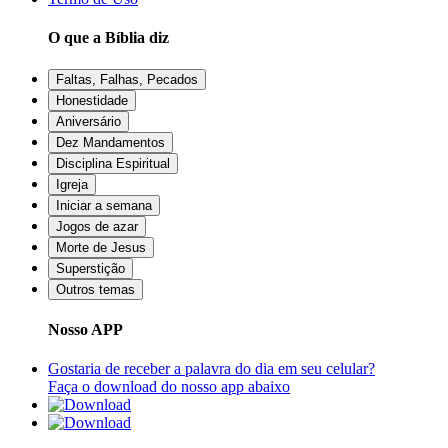
O que a Bíblia diz
Faltas, Falhas, Pecados
Honestidade
Aniversário
Dez Mandamentos
Disciplina Espiritual
Igreja
Iniciar a semana
Jogos de azar
Morte de Jesus
Superstição
Outros temas
Nosso APP
Gostaria de receber a palavra do dia em seu celular?
Faça o download do nosso app abaixo