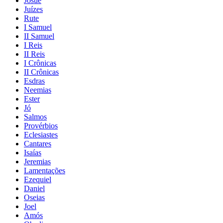
Josué
Juízes
Rute
I Samuel
II Samuel
I Reis
II Reis
I Crônicas
II Crônicas
Esdras
Neemias
Ester
Jó
Salmos
Provérbios
Eclesiastes
Cantares
Isaías
Jeremias
Lamentações
Ezequiel
Daniel
Oseias
Joel
Amós