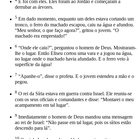
E foi com eles. Eles foram ao Jordão e começaram a
derrubar as árvores.
5
Em dado momento, enquanto um deles estava cortando um
tronco, o ferro do machado escapou, caiu na água e afundou.
“Meu senhor, o que faço agora?”, gritou o jovem. “O
machado era emprestado!”
6
“Onde ele caiu?”, perguntou o homem de Deus. Mostraram-
lhe o lugar. Então Eliseu cortou uma vara e a jogou na água,
no lugar onde o machado havia afundado. E o ferro veio à
superfície da água!
7
“Apanhe-o”, disse o profeta. E o jovem estendeu a mão e o
pegou.
8
O rei da Síria estava em guerra contra Israel. Ele reuniu-se
com os seus oficiais e comandantes e disse: “Montarei o meu
acampamento em tal lugar”.
9
Imediatamente o homem de Deus mandou uma mensagem
ao rei de Israel: “Não passe em tal lugar, pois os sírios estão
descendo para lá”.
10