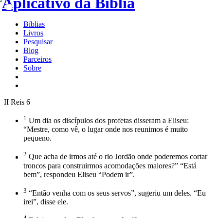
Bíblias
Livros
Pesquisar
Blog
Parceiros
Sobre
II Reis 6
1
Um dia os discípulos dos profetas disseram a Eliseu:
“Mestre, como vê, o lugar onde nos reunimos é muito
pequeno.
2
Que acha de irmos até o rio Jordão onde poderemos cortar
troncos para construirmos acomodações maiores?” “Está
bem”, respondeu Eliseu “Podem ir”.
3
“Então venha com os seus servos”, sugeriu um deles. “Eu
irei”, disse ele.
4