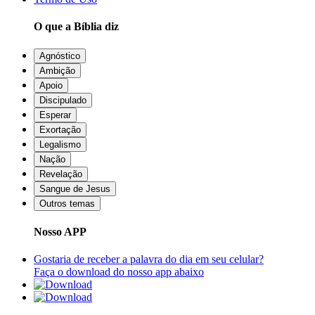
O que a Bíblia diz
Agnóstico
Ambição
Apoio
Discipulado
Esperar
Exortação
Legalismo
Nação
Revelação
Sangue de Jesus
Outros temas
Nosso APP
Gostaria de receber a palavra do dia em seu celular?
Faça o download do nosso app abaixo