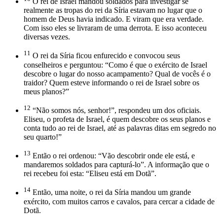
O rei de Israel mandou soldados para investigar se
realmente as tropas do rei da Síria estavam no lugar que o
homem de Deus havia indicado. E viram que era verdade.
Com isso eles se livraram de uma derrota. E isso aconteceu
diversas vezes.
11
O rei da Síria ficou enfurecido e convocou seus
conselheiros e perguntou: “Como é que o exército de Israel
descobre o lugar do nosso acampamento? Qual de vocês é o
traidor? Quem esteve informando o rei de Israel sobre os
meus planos?”
12
“Não somos nós, senhor!”, respondeu um dos oficiais.
Eliseu, o profeta de Israel, é quem descobre os seus planos e
conta tudo ao rei de Israel, até as palavras ditas em segredo no
seu quarto!”
13
Então o rei ordenou: “Vão descobrir onde ele está, e
mandaremos soldados para capturá-lo”. A informação que o
rei recebeu foi esta: “Eliseu está em Dotã”.
14
Então, uma noite, o rei da Síria mandou um grande
exército, com muitos carros e cavalos, para cercar a cidade de
Dotã.