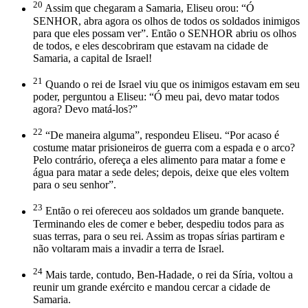
20
Assim que chegaram a Samaria, Eliseu orou: “Ó
SENHOR, abra agora os olhos de todos os soldados inimigos
para que eles possam ver”. Então o SENHOR abriu os olhos
de todos, e eles descobriram que estavam na cidade de
Samaria, a capital de Israel!
21
Quando o rei de Israel viu que os inimigos estavam em seu
poder, perguntou a Eliseu: “Ó meu pai, devo matar todos
agora? Devo matá-los?”
22
“De maneira alguma”, respondeu Eliseu. “Por acaso é
costume matar prisioneiros de guerra com a espada e o arco?
Pelo contrário, ofereça a eles alimento para matar a fome e
água para matar a sede deles; depois, deixe que eles voltem
para o seu senhor”.
23
Então o rei ofereceu aos soldados um grande banquete.
Terminando eles de comer e beber, despediu todos para as
suas terras, para o seu rei. Assim as tropas sírias partiram e
não voltaram mais a invadir a terra de Israel.
24
Mais tarde, contudo, Ben-Hadade, o rei da Síria, voltou a
reunir um grande exército e mandou cercar a cidade de
Samaria.