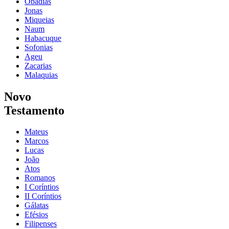
Obadias
Jonas
Miqueias
Naum
Habacuque
Sofonias
Ageu
Zacarias
Malaquias
Novo
Testamento
Mateus
Marcos
Lucas
João
Atos
Romanos
I Coríntios
II Coríntios
Gálatas
Efésios
Filipenses