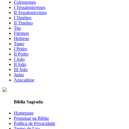
Colossenses
I Tessalonicenses
II Tessalonicenses
I Timóteo
II Timóteo
Tito
Filemon
Hebreus
Tiago
I Pedro
II Pedro
I João
II João
III João
Judas
Apocalipse
Bíblia Sagrada
Homepage
Pesquisar na Bíblia
Política de Privacidade
Termo de Uso