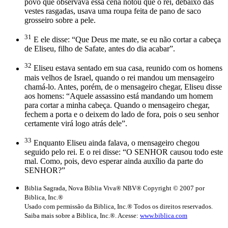
povo que observava essa cena notou que o rei, debaixo das
vestes rasgadas, usava uma roupa feita de pano de saco
grosseiro sobre a pele.
31
E ele disse: “Que Deus me mate, se eu não cortar a cabeça
de Eliseu, filho de Safate, antes do dia acabar”.
32
Eliseu estava sentado em sua casa, reunido com os homens
mais velhos de Israel, quando o rei mandou um mensageiro
chamá-lo. Antes, porém, de o mensageiro chegar, Eliseu disse
aos homens: “Aquele assassino está mandando um homem
para cortar a minha cabeça. Quando o mensageiro chegar,
fechem a porta e o deixem do lado de fora, pois o seu senhor
certamente virá logo atrás dele”.
33
Enquanto Eliseu ainda falava, o mensageiro chegou
seguido pelo rei. E o rei disse: “O SENHOR causou todo este
mal. Como, pois, devo esperar ainda auxílio da parte do
SENHOR?”
Biblia Sagrada, Nova Bíblia Viva® NBV® Copyright © 2007 por
Biblica, Inc.®
Usado com permissão da Biblica, Inc.® Todos os direitos reservados.
Saiba mais sobre a Biblica, Inc.®. Acesse:
www.biblica.com