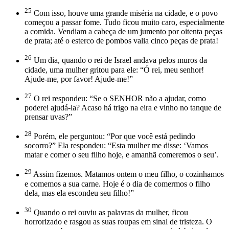
25
Com isso, houve uma grande miséria na cidade, e o povo
começou a passar fome. Tudo ficou muito caro, especialmente
a comida. Vendiam a cabeça de um jumento por oitenta peças
de prata; até o esterco de pombos valia cinco peças de prata!
26
Um dia, quando o rei de Israel andava pelos muros da
cidade, uma mulher gritou para ele: “Ó rei, meu senhor!
Ajude-me, por favor! Ajude-me!”
27
O rei respondeu: “Se o SENHOR não a ajudar, como
poderei ajudá-la? Acaso há trigo na eira e vinho no tanque de
prensar uvas?”
28
Porém, ele perguntou: “Por que você está pedindo
socorro?” Ela respondeu: “Esta mulher me disse: ‘Vamos
matar e comer o seu filho hoje, e amanhã comeremos o seu’.
29
Assim fizemos. Matamos ontem o meu filho, o cozinhamos
e comemos a sua carne. Hoje é o dia de comermos o filho
dela, mas ela escondeu seu filho!”
30
Quando o rei ouviu as palavras da mulher, ficou
horrorizado e rasgou as suas roupas em sinal de tristeza. O