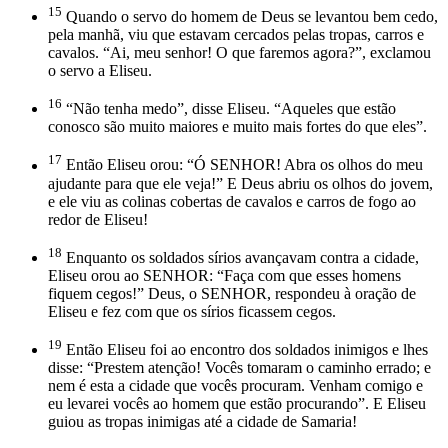
15
Quando o servo do homem de Deus se levantou bem cedo,
pela manhã, viu que estavam cercados pelas tropas, carros e
cavalos. “Ai, meu senhor! O que faremos agora?”, exclamou
o servo a Eliseu.
16
“Não tenha medo”, disse Eliseu. “Aqueles que estão
conosco são muito maiores e muito mais fortes do que eles”.
17
Então Eliseu orou: “Ó SENHOR! Abra os olhos do meu
ajudante para que ele veja!” E Deus abriu os olhos do jovem,
e ele viu as colinas cobertas de cavalos e carros de fogo ao
redor de Eliseu!
18
Enquanto os soldados sírios avançavam contra a cidade,
Eliseu orou ao SENHOR: “Faça com que esses homens
fiquem cegos!” Deus, o SENHOR, respondeu à oração de
Eliseu e fez com que os sírios ficassem cegos.
19
Então Eliseu foi ao encontro dos soldados inimigos e lhes
disse: “Prestem atenção! Vocês tomaram o caminho errado; e
nem é esta a cidade que vocês procuram. Venham comigo e
eu levarei vocês ao homem que estão procurando”. E Eliseu
guiou as tropas inimigas até a cidade de Samaria!