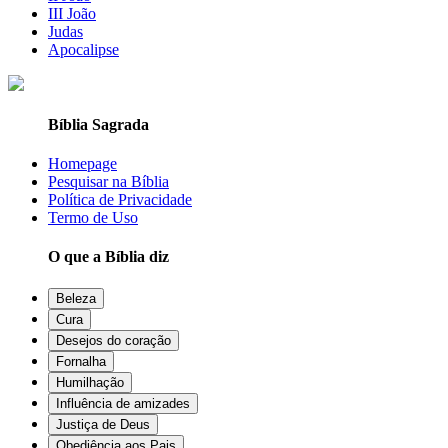
III João
Judas
Apocalipse
Bíblia Sagrada
Homepage
Pesquisar na Bíblia
Política de Privacidade
Termo de Uso
O que a Bíblia diz
Beleza
Cura
Desejos do coração
Fornalha
Humilhação
Influência de amizades
Justiça de Deus
Obediência aos Pais