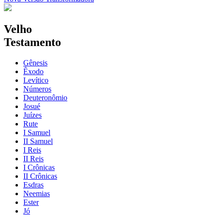
Velho
Testamento
Gênesis
Êxodo
Levítico
Números
Deuteronômio
Josué
Juízes
Rute
I Samuel
II Samuel
I Reis
II Reis
I Crônicas
II Crônicas
Esdras
Neemias
Ester
Jó