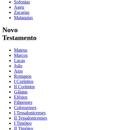
Sofonias
Ageu
Zacarias
Malaquias
Novo
Testamento
Mateus
Marcos
Lucas
João
Atos
Romanos
I Coríntios
II Coríntios
Gálatas
Efésios
Filipenses
Colossenses
I Tessalonicenses
II Tessalonicenses
I Timóteo
II Timóteo