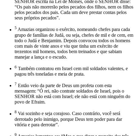
SENHOR escrita na Lei de Moisés, onde o SENHOR disse:
“Os pais não morrerão pelos pecados dos filhos, nem os filhos
pelos pecados dos pais. Cada um deve prestar contas pelos
seus próprios pecados”.
5
Amazias organizou o exército, nomeando chefes para cada
grupo de famílias de Judá, ou seja, chefes de mil e de cem, em
todo o Judá e Benjamim. Depois convocou todos os homens
com mais de vinte anos e viu que tinha um exército de
trezentos mil homens, todos bem treinados e que sabiam
manejar a lança e o escudo.
6
Também contratou em Israel cem mil soldados valentes, e
pagou três toneladas e meia de prata.
7
Então veio da parte de Deus um profeta com esta
mensagem: “Ó rei, não contrate soldados de Israel, pois o
SENHOR não está com Israel; ele não está com ninguém do
povo de Efraim.
8
Vai sozinho e seja corajoso. Caso contrário, você será
derrotado pelo inimigo, porque Deus tem poder para dar
vitória e para derrotar”.
9