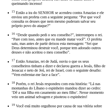
queimando incenso!
15
Então a ira do SENHOR se acendeu contra Amazias e ele
enviou um profeta com a seguinte pergunta: “Por que você
consulta os deuses que nem mesmo puderam salvar seu
próprio povo do ataque?”
16
“Desde quando pedi o seu conselho?”, interrompeu o rei.
“Pare com isso, antes que eu mande matar você”. O profeta
saiu, mas antes de partir deixou esta mensagem: “Sei que
Deus determinou destruir você, porque tem adorado outros
deuses e não aceitou o meu conselho”.
17
Então Amazias, rei de Judá, ouviu o que os seus
conselheiros tinham a dizer e declarou guerra a Jeoás, filho de
Jeoacaz e neto de Jeú, rei de Israel, com o seguinte desafio:
“Vem enfrentar-me face a face”.
18
Porém, o rei Jeoás respondeu com esta história: “Lá nas
montanhas do Líbano o espinheiro mandou dizer ao cedro:
‘Dê a sua filha em casamento ao meu filho’. Nesse momento
veio um animal selvagem e pisoteou o espinheiro!
19
Você está muito orgulhoso por causa de sua vitória sobre