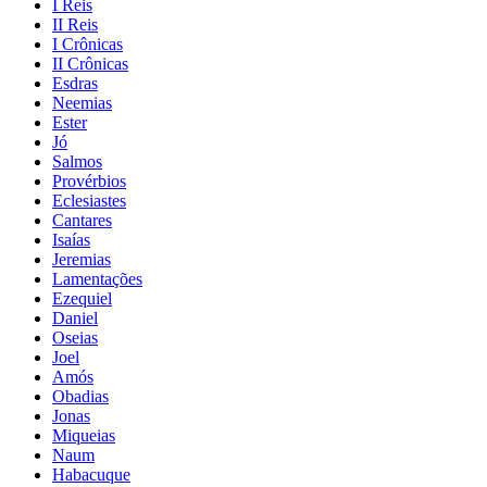
I Reis
II Reis
I Crônicas
II Crônicas
Esdras
Neemias
Ester
Jó
Salmos
Provérbios
Eclesiastes
Cantares
Isaías
Jeremias
Lamentações
Ezequiel
Daniel
Oseias
Joel
Amós
Obadias
Jonas
Miqueias
Naum
Habacuque