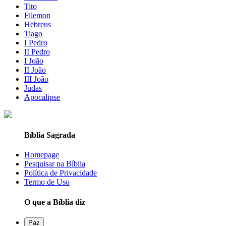
Tito
Filemon
Hebreus
Tiago
I Pedro
II Pedro
I João
II João
III João
Judas
Apocalipse
Bíblia Sagrada
Homepage
Pesquisar na Bíblia
Política de Privacidade
Termo de Uso
O que a Bíblia diz
Paz