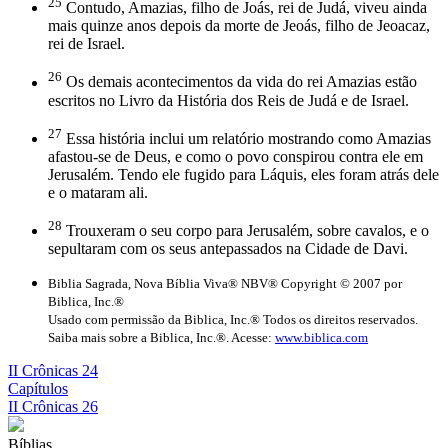
25
Contudo, Amazias, filho de Joás, rei de Judá, viveu ainda
mais quinze anos depois da morte de Jeoás, filho de Jeoacaz,
rei de Israel.
26
Os demais acontecimentos da vida do rei Amazias estão
escritos no Livro da História dos Reis de Judá e de Israel.
27
Essa história inclui um relatório mostrando como Amazias
afastou-se de Deus, e como o povo conspirou contra ele em
Jerusalém. Tendo ele fugido para Láquis, eles foram atrás dele
e o mataram ali.
28
Trouxeram o seu corpo para Jerusalém, sobre cavalos, e o
sepultaram com os seus antepassados na Cidade de Davi.
Biblia Sagrada, Nova Bíblia Viva® NBV® Copyright © 2007 por
Biblica, Inc.®
Usado com permissão da Biblica, Inc.® Todos os direitos reservados.
Saiba mais sobre a Biblica, Inc.®. Acesse:
www.biblica.com
II Crônicas 24
Capítulos
II Crônicas 26
Bíblias