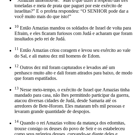
Amazias lamentou-se: “Mas o que dizer a respeito das três
toneladas e meia de prata que paguei por este exército de
israelitas?” E o profeta respondeu: “O SENHOR pode dar a
você muito mais do que isto!”
10
Então Amazias mandou os soldados de Israel de volta para
Efraim, e eles ficaram furiosos com Judá e acharam que foram
insultados pelo rei de Judá.
11
Então Amazias criou coragem e levou seu exército ao vale
do Sal, e ali matou dez mil homens de Edom.
12
Outros dez mil foram capturados e levados até um
penhasco muito alto e dali foram atirados para baixo, de modo
que foram espatifados.
13
Nesse meio-tempo, o exército de Israel que Amazias tinha
mandado para casa, não lhes permitindo participar da guerra,
atacou diversas cidades de Judá, desde Samaria até os
arredores de Bete-Horom. Eles mataram três mil pessoas e
levaram grande quantidade de despojos.
14
Quando o rei Amazias voltou da matança dos edomitas,
trouxe consigo os deuses do povo de Seir e os estabeleceu
como seus próprios deuses, curvando-se diante deles e