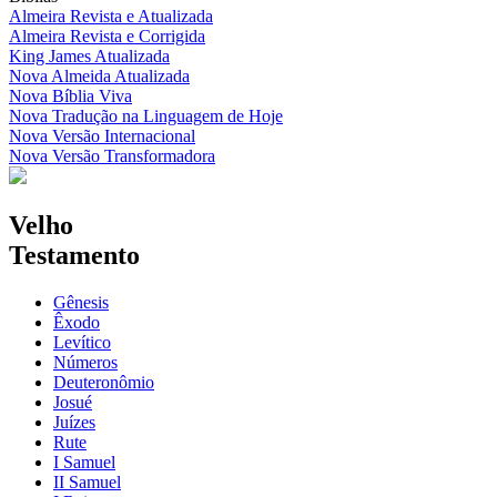
Almeira Revista e Atualizada
Almeira Revista e Corrigida
King James Atualizada
Nova Almeida Atualizada
Nova Bíblia Viva
Nova Tradução na Linguagem de Hoje
Nova Versão Internacional
Nova Versão Transformadora
Velho
Testamento
Gênesis
Êxodo
Levítico
Números
Deuteronômio
Josué
Juízes
Rute
I Samuel
II Samuel