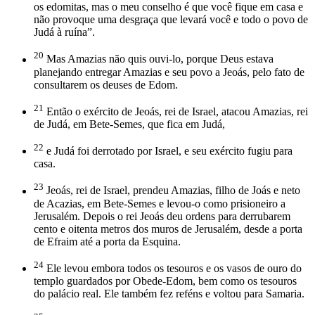
os edomitas, mas o meu conselho é que você fique em casa e
não provoque uma desgraça que levará você e todo o povo de
Judá à ruína”.
20
Mas Amazias não quis ouvi-lo, porque Deus estava
planejando entregar Amazias e seu povo a Jeoás, pelo fato de
consultarem os deuses de Edom.
21
Então o exército de Jeoás, rei de Israel, atacou Amazias, rei
de Judá, em Bete-Semes, que fica em Judá,
22
e Judá foi derrotado por Israel, e seu exército fugiu para
casa.
23
Jeoás, rei de Israel, prendeu Amazias, filho de Joás e neto
de Acazias, em Bete-Semes e levou-o como prisioneiro a
Jerusalém. Depois o rei Jeoás deu ordens para derrubarem
cento e oitenta metros dos muros de Jerusalém, desde a porta
de Efraim até a porta da Esquina.
24
Ele levou embora todos os tesouros e os vasos de ouro do
templo guardados por Obede-Edom, bem como os tesouros
do palácio real. Ele também fez reféns e voltou para Samaria.