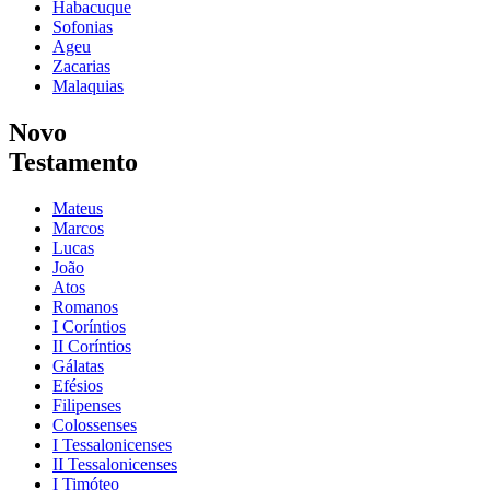
Habacuque
Sofonias
Ageu
Zacarias
Malaquias
Novo
Testamento
Mateus
Marcos
Lucas
João
Atos
Romanos
I Coríntios
II Coríntios
Gálatas
Efésios
Filipenses
Colossenses
I Tessalonicenses
II Tessalonicenses
I Timóteo