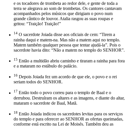
e os tocadores de trombeta ao redor dele, e gente de toda a
terra se alegrava ao som de trombetas. Os cantores cantavam
acompanhados pelos músicos que dirigiam o povo num
grande cântico de louvor. Atalia rasgou as suas roupas e
gritou: “Traição! Traição!”
14
O sacerdote Joiada disse aos oficiais de cem: “Tirem a
rainha daqui e matem-na. Mas não a matem aqui no templo.
Matem também qualquer pessoa que tentar ajudá-la”. Pois o
sacerdote havia dito: “Não a matem no templo do SENHOR”.
15
Então a multidão abriu caminho e tiraram a rainha para fora
e a mataram no estábulo do palácio.
16
Depois Joiada fez um acordo de que ele, o povo e o rei
seriam todos do SENHOR.
17
Então todo o povo correu para o templo de Baal e o
derrubou. Destruíram os altares e as imagens, e diante do altar,
mataram o sacerdote de Baal, Matã.
18
Então Joiada indicou os sacerdotes levitas para os serviços
do templo e para oferecer ao SENHOR as ofertas queimadas,
conforme está escrito na Lei de Moisés. Também deu as