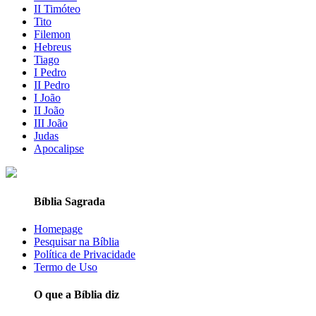
II Timóteo
Tito
Filemon
Hebreus
Tiago
I Pedro
II Pedro
I João
II João
III João
Judas
Apocalipse
Bíblia Sagrada
Homepage
Pesquisar na Bíblia
Política de Privacidade
Termo de Uso
O que a Bíblia diz