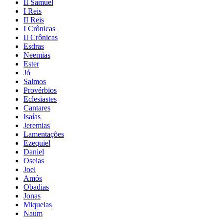
II Samuel
I Reis
II Reis
I Crônicas
II Crônicas
Esdras
Neemias
Ester
Jó
Salmos
Provérbios
Eclesiastes
Cantares
Isaías
Jeremias
Lamentações
Ezequiel
Daniel
Oseias
Joel
Amós
Obadias
Jonas
Miqueias
Naum