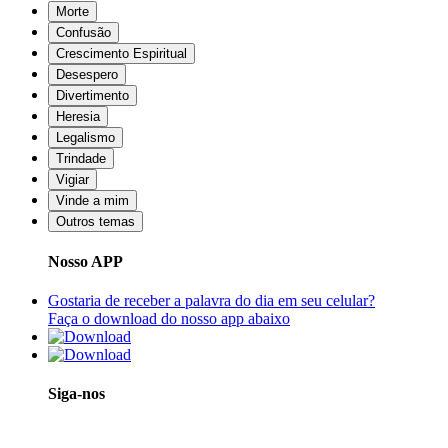
Morte
Confusão
Crescimento Espiritual
Desespero
Divertimento
Heresia
Legalismo
Trindade
Vigiar
Vinde a mim
Outros temas
Nosso APP
Gostaria de receber a palavra do dia em seu celular?
Faça o download do nosso app abaixo
Siga-nos