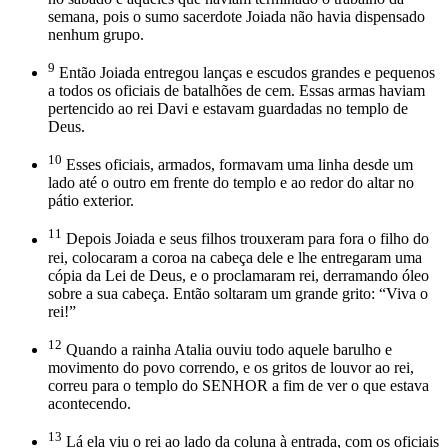
semana, pois o sumo sacerdote Joiada não havia dispensado
nenhum grupo.
9
Então Joiada entregou lanças e escudos grandes e pequenos
a todos os oficiais de batalhões de cem. Essas armas haviam
pertencido ao rei Davi e estavam guardadas no templo de
Deus.
10
Esses oficiais, armados, formavam uma linha desde um
lado até o outro em frente do templo e ao redor do altar no
pátio exterior.
11
Depois Joiada e seus filhos trouxeram para fora o filho do
rei, colocaram a coroa na cabeça dele e lhe entregaram uma
cópia da Lei de Deus, e o proclamaram rei, derramando óleo
sobre a sua cabeça. Então soltaram um grande grito: “Viva o
rei!”
12
Quando a rainha Atalia ouviu todo aquele barulho e
movimento do povo correndo, e os gritos de louvor ao rei,
correu para o templo do SENHOR a fim de ver o que estava
acontecendo.
13
Lá ela viu o rei ao lado da coluna à entrada, com os oficiais