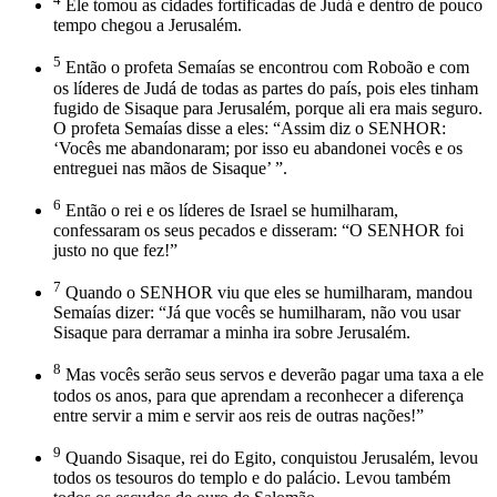
Ele tomou as cidades fortificadas de Judá e dentro de pouco
tempo chegou a Jerusalém.
5
Então o profeta Semaías se encontrou com Roboão e com
os líderes de Judá de todas as partes do país, pois eles tinham
fugido de Sisaque para Jerusalém, porque ali era mais seguro.
O profeta Semaías disse a eles: “Assim diz o SENHOR:
‘Vocês me abandonaram; por isso eu abandonei vocês e os
entreguei nas mãos de Sisaque’ ”.
6
Então o rei e os líderes de Israel se humilharam,
confessaram os seus pecados e disseram: “O SENHOR foi
justo no que fez!”
7
Quando o SENHOR viu que eles se humilharam, mandou
Semaías dizer: “Já que vocês se humilharam, não vou usar
Sisaque para derramar a minha ira sobre Jerusalém.
8
Mas vocês serão seus servos e deverão pagar uma taxa a ele
todos os anos, para que aprendam a reconhecer a diferença
entre servir a mim e servir aos reis de outras nações!”
9
Quando Sisaque, rei do Egito, conquistou Jerusalém, levou
todos os tesouros do templo e do palácio. Levou também