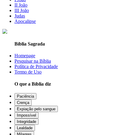
II João
III João
Judas
Apocalipse
Bíblia Sagrada
Homepage
Pesquisar na Bíblia
Política de Privacidade
Termo de Uso
O que a Bíblia diz
Paciência
Crença
Expiação pelo sangue
Impossível
Integridade
Lealdade
Milagres