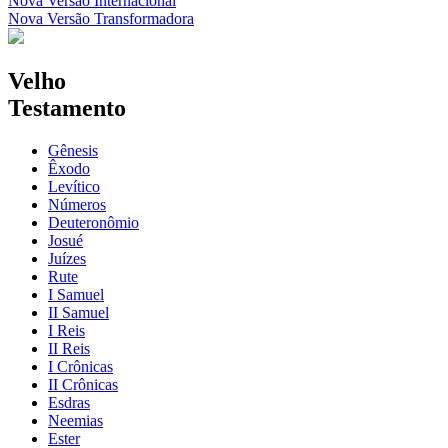
Nova Versão Internacional
Nova Versão Transformadora
Velho
Testamento
Gênesis
Êxodo
Levítico
Números
Deuteronômio
Josué
Juízes
Rute
I Samuel
II Samuel
I Reis
II Reis
I Crônicas
II Crônicas
Esdras
Neemias
Ester