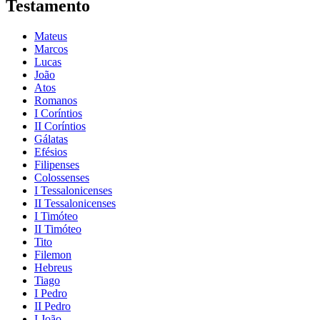
Testamento
Mateus
Marcos
Lucas
João
Atos
Romanos
I Coríntios
II Coríntios
Gálatas
Efésios
Filipenses
Colossenses
I Tessalonicenses
II Tessalonicenses
I Timóteo
II Timóteo
Tito
Filemon
Hebreus
Tiago
I Pedro
II Pedro
I João