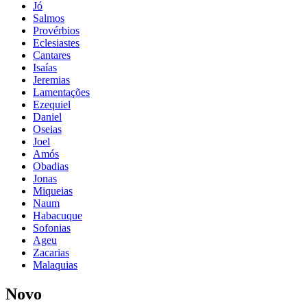
Jó
Salmos
Provérbios
Eclesiastes
Cantares
Isaías
Jeremias
Lamentações
Ezequiel
Daniel
Oseias
Joel
Amós
Obadias
Jonas
Miqueias
Naum
Habacuque
Sofonias
Ageu
Zacarias
Malaquias
Novo