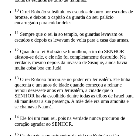
todos os escudos de ouro de Salomão.
10
O rei Roboão substituiu os escudos de ouro por escudos de
bronze, e deixou o capitão da guarda do seu palácio
encarregado para cuidar deles.
11
Sempre que o rei ia ao templo, os guardas levavam os
escudos e depois os levavam de volta para a casa das armas.
12
Quando o rei Roboão se humilhou, a ira do SENHOR
afastou-se dele, e ele não foi completamente destruído. Na
verdade, mesmo depois da invasão de Sisaque, ainda havia
muita coisa boa em Judá.
13
O rei Roboão firmou-se no poder em Jerusalém. Ele tinha
quarenta e um anos de idade quando começou a reinar e
reinou dezessete anos em Jerusalém, a cidade que o
SENHOR havia escolhido dentre todas as tribos de Israel para
ali manifestar a sua presença. A mãe dele era uma amonita e
se chamava Naamá.
14
Ele foi um mau rei, pois na verdade nunca procurou de
coração agradar ao SENHOR.
15
Os demais acontecimentos da vida de Roboão estão