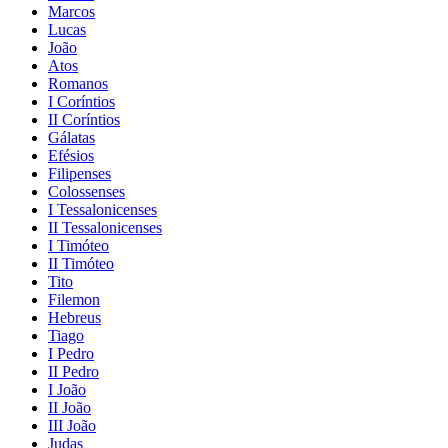
Marcos
Lucas
João
Atos
Romanos
I Coríntios
II Coríntios
Gálatas
Efésios
Filipenses
Colossenses
I Tessalonicenses
II Tessalonicenses
I Timóteo
II Timóteo
Tito
Filemon
Hebreus
Tiago
I Pedro
II Pedro
I João
II João
III João
Judas