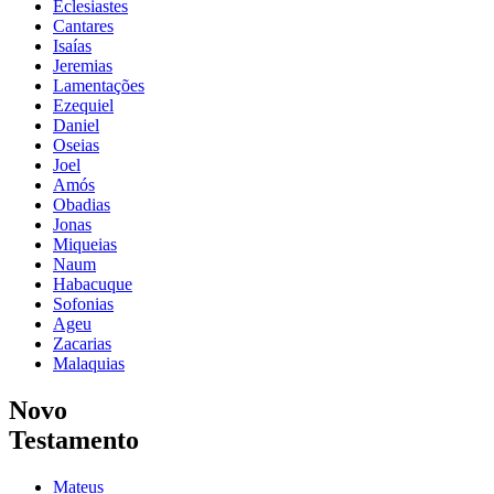
Eclesiastes
Cantares
Isaías
Jeremias
Lamentações
Ezequiel
Daniel
Oseias
Joel
Amós
Obadias
Jonas
Miqueias
Naum
Habacuque
Sofonias
Ageu
Zacarias
Malaquias
Novo
Testamento
Mateus