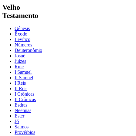
Velho
Testamento
Gênesis
Êxodo
Levítico
Números
Deuteronômio
Josué
Juízes
Rute
I Samuel
II Samuel
I Reis
II Reis
I Crônicas
II Crônicas
Esdras
Neemias
Ester
Jó
Salmos
Provérbios