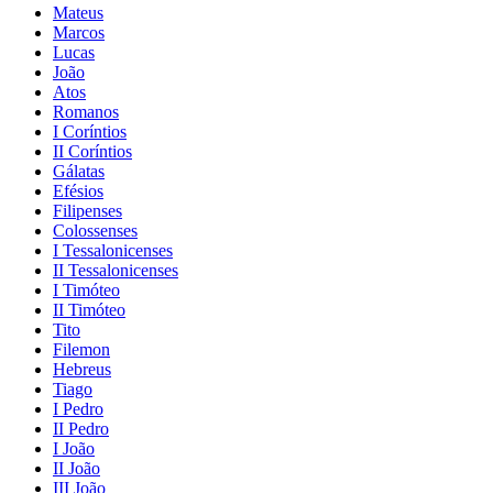
Mateus
Marcos
Lucas
João
Atos
Romanos
I Coríntios
II Coríntios
Gálatas
Efésios
Filipenses
Colossenses
I Tessalonicenses
II Tessalonicenses
I Timóteo
II Timóteo
Tito
Filemon
Hebreus
Tiago
I Pedro
II Pedro
I João
II João
III João