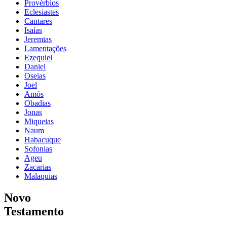
Provérbios
Eclesiastes
Cantares
Isaías
Jeremias
Lamentações
Ezequiel
Daniel
Oseias
Joel
Amós
Obadias
Jonas
Miqueias
Naum
Habacuque
Sofonias
Ageu
Zacarias
Malaquias
Novo
Testamento