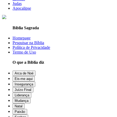
Judas
Apocalipse
Bíblia Sagrada
Homepage
Pesquisar na Bíblia
Política de Privacidade
Termo de Uso
O que a Bíblia diz
Arca de Noé
Eis-me aqui
Insegurança
Juízo Final
Liderança
Mudança
Natal
Paixão