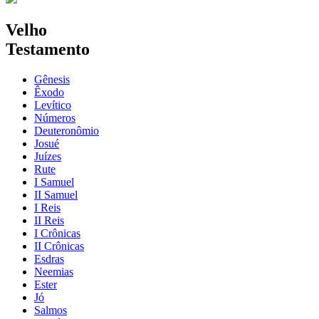
Velho
Testamento
Gênesis
Êxodo
Levítico
Números
Deuteronômio
Josué
Juízes
Rute
I Samuel
II Samuel
I Reis
II Reis
I Crônicas
II Crônicas
Esdras
Neemias
Ester
Jó
Salmos