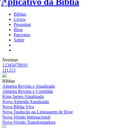
Bíblias
Livros
Pesquisar
Blog
Parceiros
Sobre
Neemias
1
2
3
4
5
6
7
8
9
10
11
12
13
Bíblias
Almeira Revista e Atualizada
Almeira Revista e Corrigida
King James Atualizada
Nova Almeida Atualizada
Nova Bíblia Viva
Nova Tradução na Linguagem de Hoje
Nova Versão Internacional
Nova Versão Transformadora