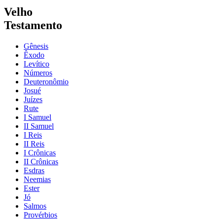
Velho
Testamento
Gênesis
Êxodo
Levítico
Números
Deuteronômio
Josué
Juízes
Rute
I Samuel
II Samuel
I Reis
II Reis
I Crônicas
II Crônicas
Esdras
Neemias
Ester
Jó
Salmos
Provérbios