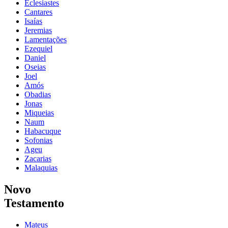
Eclesiastes
Cantares
Isaías
Jeremias
Lamentações
Ezequiel
Daniel
Oseias
Joel
Amós
Obadias
Jonas
Miqueias
Naum
Habacuque
Sofonias
Ageu
Zacarias
Malaquias
Novo
Testamento
Mateus