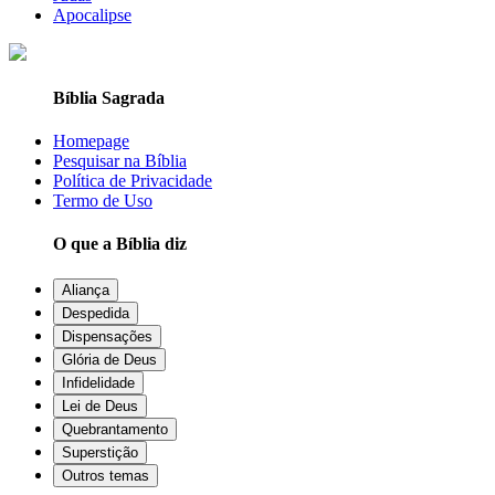
Apocalipse
Bíblia Sagrada
Homepage
Pesquisar na Bíblia
Política de Privacidade
Termo de Uso
O que a Bíblia diz
Aliança
Despedida
Dispensações
Glória de Deus
Infidelidade
Lei de Deus
Quebrantamento
Superstição
Outros temas