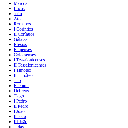
Marcos
Lucas
João
Atos
Romanos
I Coríntios
II Coríntios
Gálatas
Efésios
Filipenses
Colossenses
I Tessalonicenses
II Tessalonicenses
I Timóteo
II Timóteo
Tito
Filemon
Hebreus
Tiago
I Pedro
II Pedro
I João
II João
III João
Judas