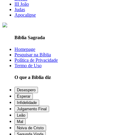
III João
Judas
Apocalipse
Bíblia Sagrada
Homepage
Pesquisar na Bíblia
Política de Privacidade
Termo de Uso
O que a Bíblia diz
Desespero
Esperar
Infidelidade
Julgamento Final
Leão
Mal
Noiva de Cristo
Segunda Vinda