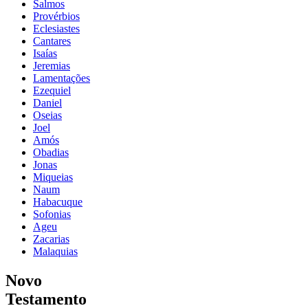
Salmos
Provérbios
Eclesiastes
Cantares
Isaías
Jeremias
Lamentações
Ezequiel
Daniel
Oseias
Joel
Amós
Obadias
Jonas
Miqueias
Naum
Habacuque
Sofonias
Ageu
Zacarias
Malaquias
Novo
Testamento