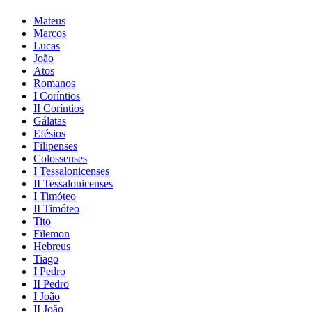
Mateus
Marcos
Lucas
João
Atos
Romanos
I Coríntios
II Coríntios
Gálatas
Efésios
Filipenses
Colossenses
I Tessalonicenses
II Tessalonicenses
I Timóteo
II Timóteo
Tito
Filemon
Hebreus
Tiago
I Pedro
II Pedro
I João
II João