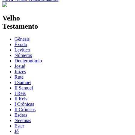
Velho
Testamento
Gênesis
Êxodo
Levítico
Números
Deuteronômio
Josué
Juízes
Rute
I Samuel
II Samuel
I Reis
II Reis
I Crônicas
II Crônicas
Esdras
Neemias
Ester
Jó